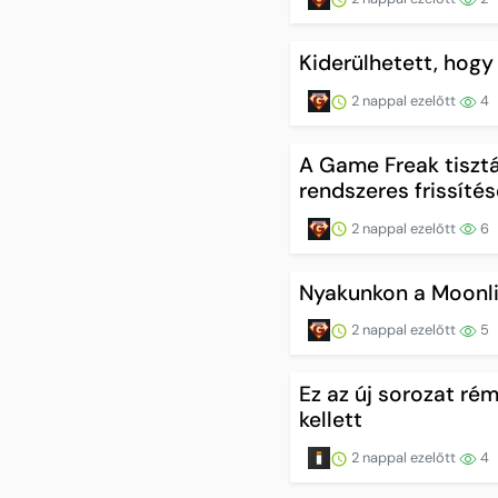
Kiderülhetett, hogy 
2 nappal ezelőtt
4
A Game Freak tisztá
rendszeres frissíté
2 nappal ezelőtt
6
Nyakunkon a Moonlig
2 nappal ezelőtt
5
Ez az új sorozat ré
kellett
2 nappal ezelőtt
4