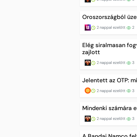
Oroszországból üzen
2 nappal ezelőtt
2
Elég siralmasan fog
zajlott
2 nappal ezelőtt
3
Jelentett az OTP: m
2 nappal ezelőtt
3
Mindenki számára e
2 nappal ezelőtt
3
A Bandai Namco fel