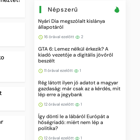
Népszerű
Nyári Dia megszólalt kislánya
állapotáról
16 órával ezelőtt
2
GTA 6: Lemez nélkül érkezik? A
kiadó vezetője a digitális jövőről
ko
beszélt
11 órával ezelőtt
1
Rég látott ilyen jó adatot a magyar
gazdaság: már csak az a kérdés, mit
t
lép erre a jegybank
12 órával ezelőtt
1
Így dönti le a lábáról Európát a
ár
hőségriadó: miért nem lép a
politika?
12 órával ezelőtt
1