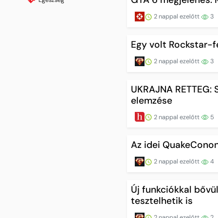
2 nappal ezelőtt
3
Egy volt Rockstar-fe
2 nappal ezelőtt
3
UKRAJNA RETTEG: Sz
elemzése
2 nappal ezelőtt
5
Az idei QuakeConon
2 nappal ezelőtt
4
Új funkciókkal bővü
tesztelhetik is
2 nappal ezelőtt
2