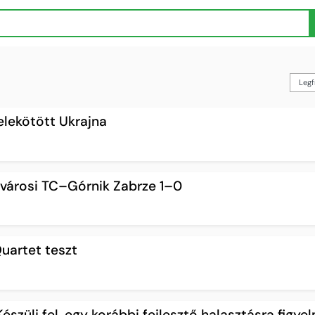
elekötött Ukrajna
cvárosi TC–Górnik Zabrze 1–0
uartet teszt
szülj fel, egy korábbi fejlesztő halasztásra figye