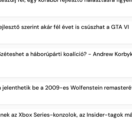
jlesztő szerint akár fél évet is csúszhat a GTA VI
éteshet a háborúpárti koalíció? - Andrew Korby
 jelenthetik be a 2009-es Wolfenstein remasteré
lnek az Xbox Series-konzolok, az Insider-tagok m