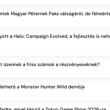
tek Magyar Péternek Paks válságáról, de félreért
yott a Halo: Campaign Evolved, a fejlesztés is ne
it üzennek a friss számok a részvényeseknek?
lérhető a Monster Hunter Wild demója
fedte, mivel készül a Tokyo Game Show 2026-ra