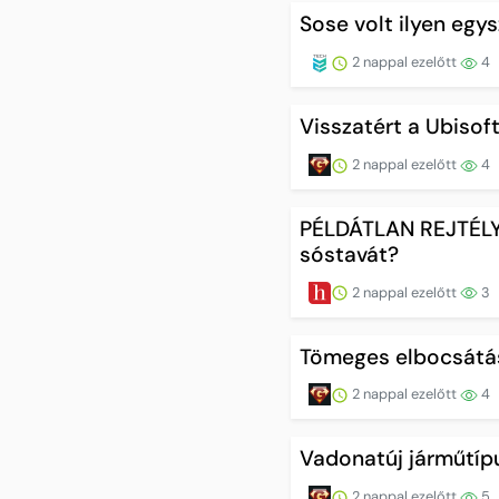
Sose volt ilyen egy
2 nappal ezelőtt
4
Visszatért a Ubisof
2 nappal ezelőtt
4
PÉLDÁTLAN REJTÉLY: 
sóstavát?
2 nappal ezelőtt
3
Tömeges elbocsátáso
2 nappal ezelőtt
4
Vadonatúj járműtípu
2 nappal ezelőtt
5