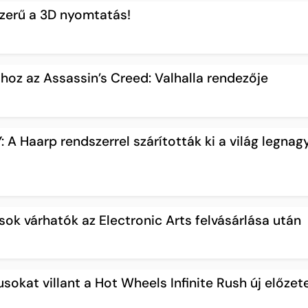
szerű a 3D nyomtatás!
thoz az Assassin’s Creed: Valhalla rendezője
A Haarp rendszerrel szárították ki a világ legna
k várhatók az Electronic Arts felvásárlása után
sokat villant a Hot Wheels Infinite Rush új előzet