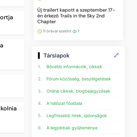
Új trailert kapott a szeptember 17-
én érkező Trails in the Sky 2nd
ortja
Chapter
11 órával ezelőtt
1
 a
Társlapok
🔗
1.
Bővebb információk, cikkek
2.
Fórum közösség, beszélgetések
3.
Online cikkek, blogbejegyzések
4.
A hálózat főoldala
lkolnia
5.
Legfrissebb hírek, újdonságok
6.
A legjobbak gyűjteménye