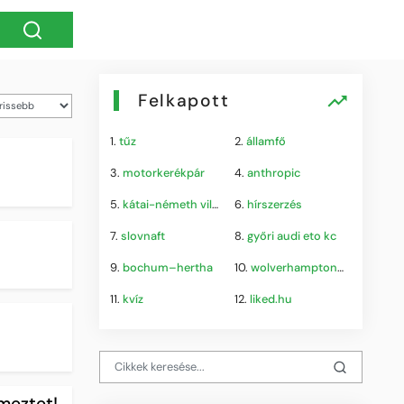
Felkapott
1.
tűz
2.
államfő
3.
motorkerékpár
4.
anthropic
5.
kátai-németh vilmos
6.
hírszerzés
7.
slovnaft
8.
győri audi eto kc
9.
bochum–hertha
10.
wolverhampton–port vale
11.
kvíz
12.
liked.hu
lmeztet!