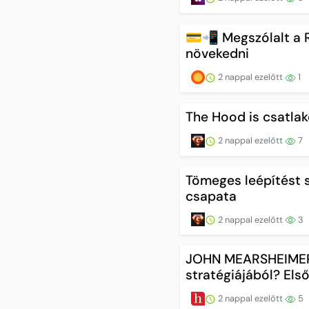
💳📲 Megszólalt a R
növekedni
2 nappal ezelőtt
1
The Hood is csatlak
2 nappal ezelőtt
7
Tömeges leépítést s
csapata
2 nappal ezelőtt
3
JOHN MEARSHEIMER 
stratégiájából? Első
2 nappal ezelőtt
5