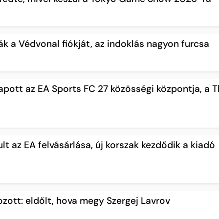
ták a Védvonal fiókját, az indoklás nagyon furcsa
apott az EA Sports FC 27 közösségi központja, a 
ult az EA felvásárlása, új korszak kezdődik a kiadó
ozott: eldőlt, hova megy Szergej Lavrov