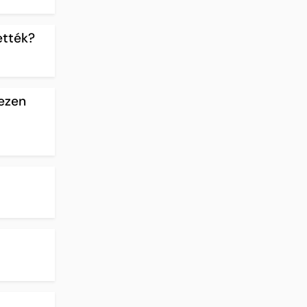
ették?
hezen