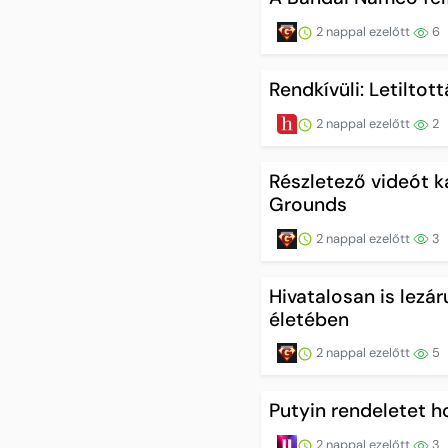
2 nappal ezelőtt
6
Rendkívüli: Letiltot
2 nappal ezelőtt
2
Részletező videót k
Grounds
2 nappal ezelőtt
3
Hivatalosan is lezár
életében
2 nappal ezelőtt
5
Putyin rendeletet h
2 nappal ezelőtt
3