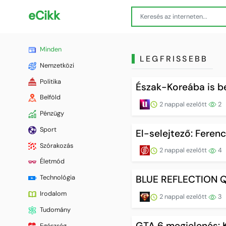
eCikk
Minden
LEGFRISSEBB
Nemzetközi
Politika
Észak-Koreába is b
Belföld
2 nappal ezelőtt
2
Pénzügy
Sport
El-selejtező: Feren
Szórakozás
2 nappal ezelőtt
4
Életmód
Technológia
BLUE REFLECTION Q
Irodalom
2 nappal ezelőtt
3
Tudomány
GTA 6 megjelenés: Ké
Egészség