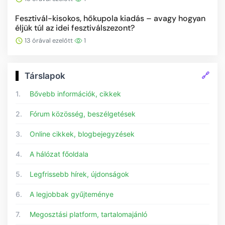
Fesztivál-kisokos, hőkupola kiadás – avagy hogyan
éljük túl az idei fesztiválszezont?
13 órával ezelőtt
1
🔗
Társlapok
1.
Bővebb információk, cikkek
2.
Fórum közösség, beszélgetések
3.
Online cikkek, blogbejegyzések
4.
A hálózat főoldala
5.
Legfrissebb hírek, újdonságok
6.
A legjobbak gyűjteménye
7.
Megosztási platform, tartalomajánló