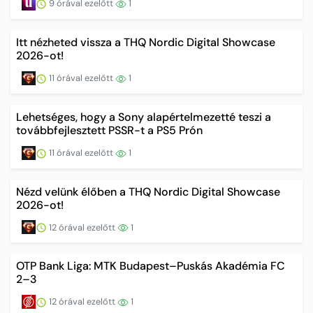
9 órával ezelőtt
1
Itt nézheted vissza a THQ Nordic Digital Showcase
2026-ot!
11 órával ezelőtt
1
Lehetséges, hogy a Sony alapértelmezetté teszi a
továbbfejlesztett PSSR-t a PS5 Prón
11 órával ezelőtt
1
Nézd velünk élőben a THQ Nordic Digital Showcase
2026-ot!
12 órával ezelőtt
1
OTP Bank Liga: MTK Budapest–Puskás Akadémia FC
2–3
12 órával ezelőtt
1