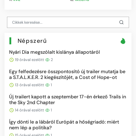
Népszerű
Nyári Dia megszólalt kislánya állapotáról
19 órával ezelőtt
2
Egy felfedezésre összpontosító új trailer mutatja be
a S.T.A.L.K.E.R. 2 kiegészítőjét, a Cost of Hope-ot
13 órával ezelőtt
1
Új trailert kapott a szeptember 17-én érkező Trails in
the Sky 2nd Chapter
14 órával ezelőtt
1
Így dönti le a lábáról Európát a hőségriadó: miért
nem lép a politika?
15 órával ezelőtt
1