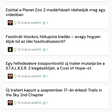
Ezúttal a Planet Zoo 2 madárházait nézhetjük meg egy
videóban
12 órával ezelőtt
1
Fesztivál-kisokos, hőkupola kiadás – avagy hogyan
éljük túl az idei fesztiválszezont?
13 órával ezelőtt
1
Egy felfedezésre összpontosító új trailer mutatja be a
S.T.A.L.K.E.R. 2 kiegészítőjét, a Cost of Hope-ot
13 órával ezelőtt
1
Új trailert kapott a szeptember 17-én érkező Trails in
the Sky 2nd Chapter
14 órával ezelőtt
1