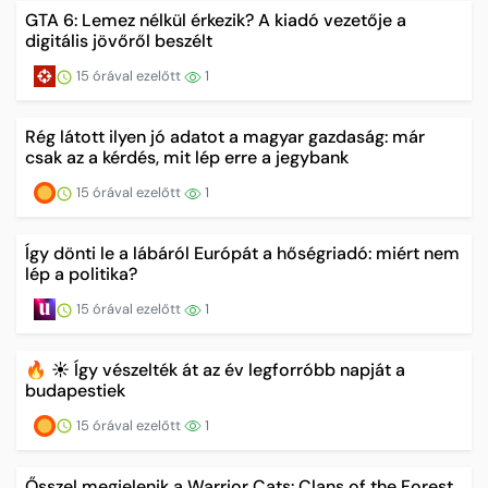
GTA 6: Lemez nélkül érkezik? A kiadó vezetője a
digitális jövőről beszélt
15 órával ezelőtt
1
Rég látott ilyen jó adatot a magyar gazdaság: már
csak az a kérdés, mit lép erre a jegybank
15 órával ezelőtt
1
Így dönti le a lábáról Európát a hőségriadó: miért nem
lép a politika?
15 órával ezelőtt
1
🔥 ☀️ Így vészelték át az év legforróbb napját a
budapestiek
15 órával ezelőtt
1
Ősszel megjelenik a Warrior Cats: Clans of the Forest