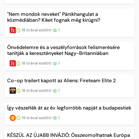
"Nem mondok neveket" Pánikhangulat a
közmédiában? Kiket fognak még kirúgni?
18 órával ezelőtt
1
Önvédelemre és a veszélyforrások felismerésére
tanítják a keresztényeket Nagy-Britanniában
18 órával ezelőtt
1
Co-op trailert kapott az Aliens: Fireteam Elite 2
18 órával ezelőtt
1
Így vészelték át az év legforróbb napját a budapestiek
19 órával ezelőtt
1
KÉSZÜL AZ ÚJABB INVÁZIÓ: Összeomolhatnak Európa