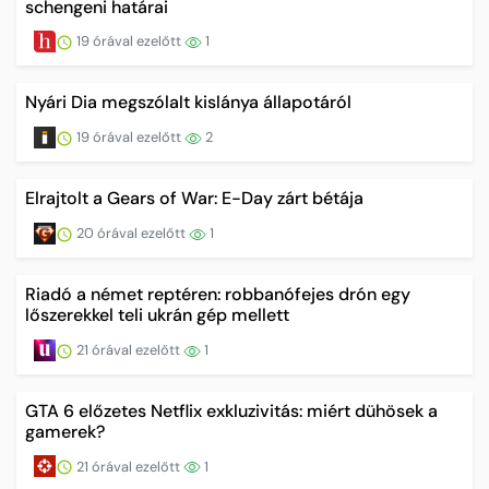
schengeni határai
19 órával ezelőtt
1
Nyári Dia megszólalt kislánya állapotáról
19 órával ezelőtt
2
Elrajtolt a Gears of War: E-Day zárt bétája
20 órával ezelőtt
1
Riadó a német reptéren: robbanófejes drón egy
lőszerekkel teli ukrán gép mellett
21 órával ezelőtt
1
GTA 6 előzetes Netflix exkluzivitás: miért dühösek a
gamerek?
21 órával ezelőtt
1