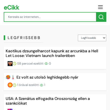
eCikk
LEGFRISSEBB
Kaotikus dzsungelharcot kapunk az arcunkba a Hell
Let Loose: Vietnam launch trailerében
58 perccel ezelőtt
0
🥵🌡️ Ez volt az utolsó leghidegebb nyár
1 órával ezelőtt
1
USA: A Szenátus elfogadta Oroszország ellen a
szankciókat