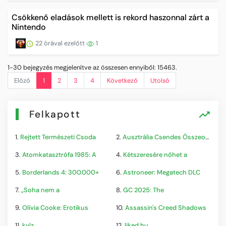
Csökkenő eladások mellett is rekord haszonnal zárt a
Nintendo
22 órával ezelőtt
1
1-30 bejegyzés megjelenítve az összesen ennyiből: 15463.
Előző
1
2
3
4
Következő
Utolsó
Felkapott
1.
Rejtett Természeti Csoda
2.
Ausztrália Csendes Összeomlása
3.
Atomkatasztrófa 1985: A
4.
Kétszeresére nőhet a
5.
Borderlands 4: 300.000+
6.
Astroneer: Megatech DLC
7.
„Soha nem a
8.
GC 2025: The
9.
Olivia Cooke: Erotikus
10.
Assassin's Creed Shadows
11.
kvíz
12.
liked.hu