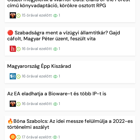
című könyvadaptáció, körökre osztott RPG
15 órával ezelőtt
1
🔴 Szabadságra ment a vízügyi államtitkár? Gajd
cáfolt, Magyar Péter üzent, feszült vita
16 órával ezelőtt
1
Magyarország Épp Kiszárad
16 órával ezelőtt
1
Az EA eladhatja a Bioware-t és több IP-t is
16 órával ezelőtt
1
🔥Bóna Szabolcs: Az idei messze felülmúlja a 2022-es
történelmi aszályt
17 órával ezelőtt
1