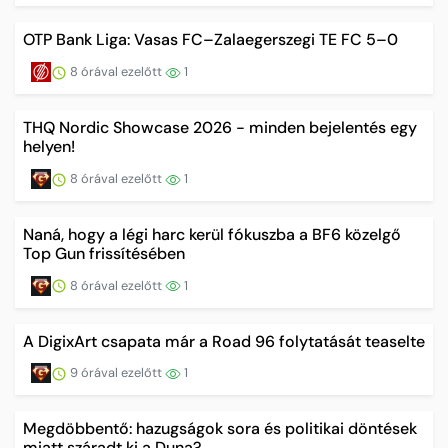
OTP Bank Liga: Vasas FC–Zalaegerszegi TE FC 5–0
8 órával ezelőtt
1
THQ Nordic Showcase 2026 - minden bejelentés egy
helyen!
8 órával ezelőtt
1
Naná, hogy a légi harc kerül fókuszba a BF6 közelgő
Top Gun frissítésében
8 órával ezelőtt
1
A DigixArt csapata már a Road 96 folytatását teaselte
9 órával ezelőtt
1
Megdöbbentő: hazugságok sora és politikai döntések
miatt száradt ki a Duna?