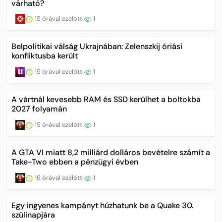
várható?
15 órával ezelőtt
1
Belpolitikai válság Ukrajnában: Zelenszkij óriási
konfliktusba került
15 órával ezelőtt
1
A vártnál kevesebb RAM és SSD kerülhet a boltokba
2027 folyamán
15 órával ezelőtt
1
A GTA VI miatt 8,2 milliárd dolláros bevételre számít a
Take-Two ebben a pénzügyi évben
16 órával ezelőtt
1
Egy ingyenes kampányt húzhatunk be a Quake 30.
szülinapjára