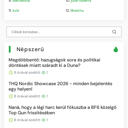
9.
barcelona
10.
julia roberts
11.
kvíz
12.
liked.hu
Népszerű
Megdöbbentő: hazugságok sora és politikai
döntések miatt száradt ki a Duna?
9 órával ezelőtt
1
THQ Nordic Showcase 2026 - minden bejelentés
egy helyen!
8 órával ezelőtt
1
Naná, hogy a légi harc kerül fókuszba a BF6 közelgő
Top Gun frissítésében
8 órával ezelőtt
1