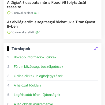
A DigixArt csapata már a Road 96 folytatását
teaselte
9 órával ezelőtt
1
Az alvilág erőit is segítségül hívhatjuk a Titan Quest
II-ben
10 órával ezelőtt
1
🔗
Társlapok
1.
Bővebb információk, cikkek
2.
Fórum közösség, beszélgetések
3.
Online cikkek, blogbejegyzések
4.
A hálózat főoldala
5.
Legfrissebb hírek, újdonságok
6.
A legjobbak gyűjteménye