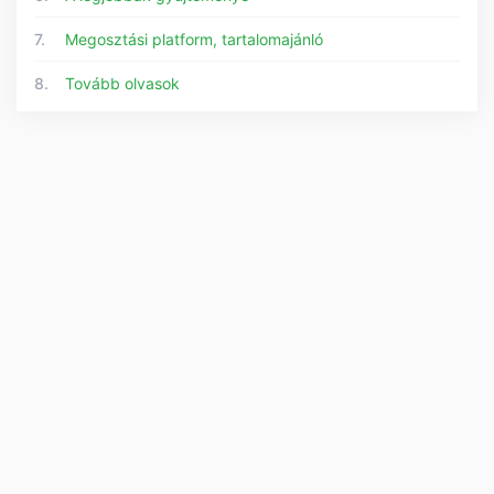
7.
Megosztási platform, tartalomajánló
8.
Tovább olvasok
© 2026 eCikk.hu - Minden jog fenntartva