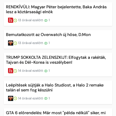
RENDKÍVÜLI: Magyar Péter bejelentette, Baka András
lesz a köztársasági elnök
13 órával ezelőtt
1
Bemutatkozott az Overwatch új hőse, D.Mon
13 órával ezelőtt
1
TRUMP SOKKOLTA ZELENSZKIJT: Elfogytak a rakéták,
Tajvan és Dél-Korea is veszélyben!
14 órával ezelőtt
1
Leépítések sújtják a Halo Studiost, a Halo 2 remake
talán el sem fog készülni
14 órával ezelőtt
1
GTA 6 előrendelés: Már most "példa nélküli" siker, mi