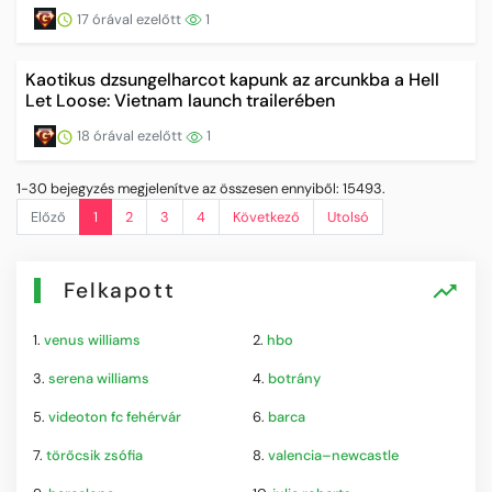
17 órával ezelőtt
1
Kaotikus dzsungelharcot kapunk az arcunkba a Hell
Let Loose: Vietnam launch trailerében
18 órával ezelőtt
1
1-30 bejegyzés megjelenítve az összesen ennyiből: 15493.
Előző
1
2
3
4
Következő
Utolsó
Felkapott
1.
venus williams
2.
hbo
3.
serena williams
4.
botrány
5.
videoton fc fehérvár
6.
barca
7.
törőcsik zsófia
8.
valencia–newcastle