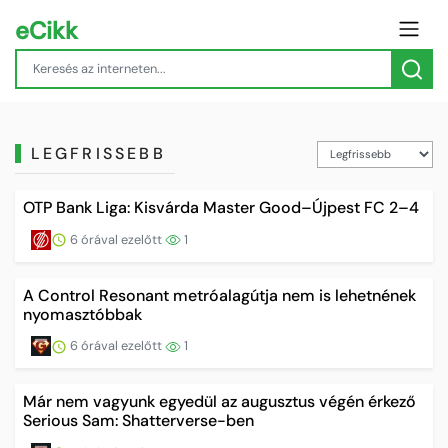
eCikk
LEGFRISSEBB
OTP Bank Liga: Kisvárda Master Good–Újpest FC 2–4
6 órával ezelőtt
1
A Control Resonant metróalagútja nem is lehetnének
nyomasztóbbak
6 órával ezelőtt
1
Már nem vagyunk egyedül az augusztus végén érkező
Serious Sam: Shatterverse-ben