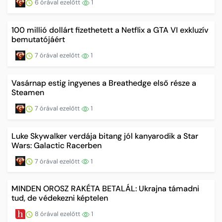
6 órával ezelőtt
1
100 millió dollárt fizethetett a Netflix a GTA VI exkluzív
bemutatójáért
7 órával ezelőtt
1
Vasárnap estig ingyenes a Breathedge első része a
Steamen
7 órával ezelőtt
1
Luke Skywalker verdája bitang jól kanyarodik a Star
Wars: Galactic Racerben
7 órával ezelőtt
1
MINDEN OROSZ RAKÉTA BETALÁL: Ukrajna támadni
tud, de védekezni képtelen
8 órával ezelőtt
1