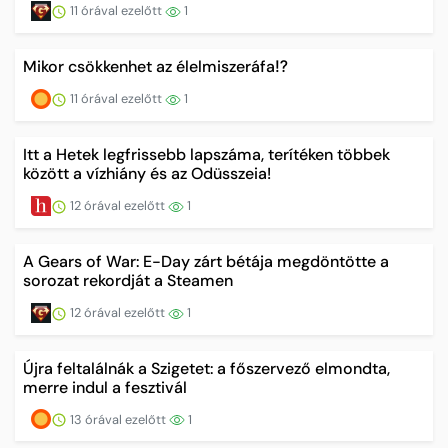
11 órával ezelőtt
1
Mikor csökkenhet az élelmiszeráfa⁉️
11 órával ezelőtt
1
Itt a Hetek legfrissebb lapszáma, terítéken többek
között a vízhiány és az Odüsszeia!
12 órával ezelőtt
1
A Gears of War: E-Day zárt bétája megdöntötte a
sorozat rekordját a Steamen
12 órával ezelőtt
1
Újra feltalálnák a Szigetet: a főszervező elmondta,
merre indul a fesztivál
13 órával ezelőtt
1