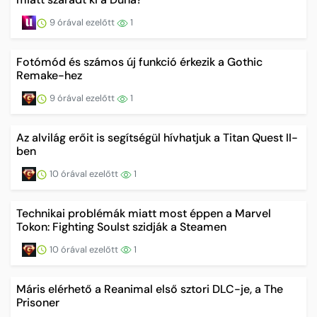
9 órával ezelőtt
1
Fotómód és számos új funkció érkezik a Gothic
Remake-hez
9 órával ezelőtt
1
Az alvilág erőit is segítségül hívhatjuk a Titan Quest II-
ben
10 órával ezelőtt
1
Technikai problémák miatt most éppen a Marvel
Tokon: Fighting Soulst szidják a Steamen
10 órával ezelőtt
1
Máris elérhető a Reanimal első sztori DLC-je, a The
Prisoner