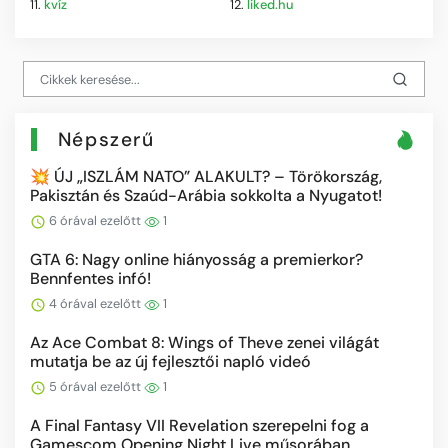
11.
kvíz
12.
liked.hu
Népszerű
💥 ÚJ „ISZLÁM NATO” ALAKULT? – Törökország,
Pakisztán és Szaúd-Arábia sokkolta a Nyugatot!
6 órával ezelőtt
1
GTA 6: Nagy online hiányosság a premierkor?
Bennfentes infó!
4 órával ezelőtt
1
Az Ace Combat 8: Wings of Theve zenei világát
mutatja be az új fejlesztői napló videó
5 órával ezelőtt
1
A Final Fantasy VII Revelation szerepelni fog a
Gamescom Opening Night Live műsorában