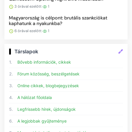
3 órával ezelőtt
1
Magyarország is célpont: brutális szankciókat
kaphatunk a nyakunkba?
6 órával ezelőtt
1
🔗
Társlapok
1.
Bővebb információk, cikkek
2.
Fórum közösség, beszélgetések
3.
Online cikkek, blogbejegyzések
4.
A hálózat főoldala
5.
Legfrissebb hírek, újdonságok
6.
A legjobbak gyűjteménye