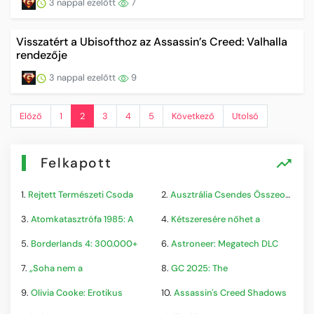
3 nappal ezelőtt
7
Visszatért a Ubisofthoz az Assassin’s Creed: Valhalla
rendezője
3 nappal ezelőtt
9
Előző
1
2
3
4
5
Következő
Utolsó
Felkapott
1.
Rejtett Természeti Csoda
2.
Ausztrália Csendes Összeomlása
3.
Atomkatasztrófa 1985: A
4.
Kétszeresére nőhet a
5.
Borderlands 4: 300.000+
6.
Astroneer: Megatech DLC
7.
„Soha nem a
8.
GC 2025: The
9.
Olivia Cooke: Erotikus
10.
Assassin's Creed Shadows