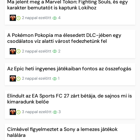
Ma jelent meg a Marvel Tokon: Fighting Souls, és egy
karakter bemutatót is kaptunk Lokihoz
2 nappal ezelőtt
4
A Pokémon Pokopia ma élesedett DLC-jében egy
csodálatos víz alatti várost fedezhetünk fel
2 nappal ezelőtt
2
Az Epic heti ingyenes játékaiban fontos az összefogás
2 nappal ezelőtt
1
Elindult az EA Sports FC 27 zárt bétája, de sajnos mi is
kimaradunk belőe
3 nappal ezelőtt
3
Címkével figyelmeztet a Sony a lemezes játékok
halálára