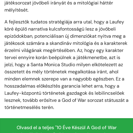
játéksorozat jövőbeli irányát és a mitológiai háttér
mélyítését.
A fejlesztők tudatos stratégiája arra utal, hogy a Laufey
köré épülő narratíva kulcsfontosságú lesz a jövőbeli
epizódokban, potenciálisan új dimenziókat nyitva meg a
játékosok számára a skandináv mitológia és a karakterek
érzelmi világának megértésében. Az, hogy egy karakter
tervei ennyire korán beépülnek a játékmenetbe, azt is
jelzi, hogy a Santa Monica Studio milyen elkötelezett az
összetett és mély történetek megalkotása iránt, ahol
minden elemnek szerepe van a nagyobb egészben. Ez a
hosszadalmas előkészítés garancia lehet arra, hogy a
Laufey-központú történetek gazdagok és lebilincselőek
lesznek, tovább erősítve a God of War sorozat státuszát a
történetmesélés terén.
Olvasd el a teljes "10 Éve Készül A God of War