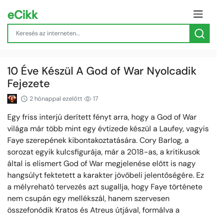
eCikk
10 Éve Készül A God of War Nyolcadik
Fejezete
2 hónappal ezelőtt
17
Egy friss interjú derített fényt arra, hogy a God of War
világa már több mint egy évtizede készül a Laufey, vagyis
Faye szerepének kibontakoztatására. Cory Barlog, a
sorozat egyik kulcsfigurája, már a 2018-as, a kritikusok
által is elismert God of War megjelenése előtt is nagy
hangsúlyt fektetett a karakter jövőbeli jelentőségére. Ez
a mélyreható tervezés azt sugallja, hogy Faye története
nem csupán egy mellékszál, hanem szervesen
összefonódik Kratos és Atreus útjával, formálva a