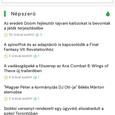
Népszerű
Az eredeti Doom fejlesztői tajvani kalózokat is bevontak
a játék terjesztésébe
20 órával ezelőtt
2
A spinoffok és az adaptáció is kapcsolódik a Final
Fantasy VII: Revelationhöz
5 órával ezelőtt
1
A vadászgépeké a főszerep az Ace Combat 8: Wings of
Theve új trailerében
4 órával ezelőtt
1
"Magyar Péter a kormányzás DJ Oti-ja" Békés Márton
elemzése
3 órával ezelőtt
1
Szülési versenyt rendezett egy ügyvéd, elszabadult a
pokol Torontóban