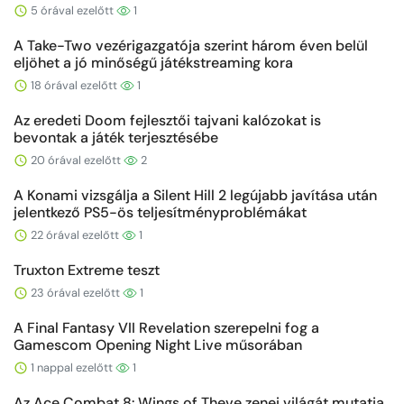
5 órával ezelőtt
1
A Take-Two vezérigazgatója szerint három éven belül
eljöhet a jó minőségű játékstreaming kora
18 órával ezelőtt
1
Az eredeti Doom fejlesztői tajvani kalózokat is
bevontak a játék terjesztésébe
20 órával ezelőtt
2
A Konami vizsgálja a Silent Hill 2 legújabb javítása után
jelentkező PS5-ös teljesítményproblémákat
22 órával ezelőtt
1
Truxton Extreme teszt
23 órával ezelőtt
1
A Final Fantasy VII Revelation szerepelni fog a
Gamescom Opening Night Live műsorában
1 nappal ezelőtt
1
Az Ace Combat 8: Wings of Theve zenei világát mutatja