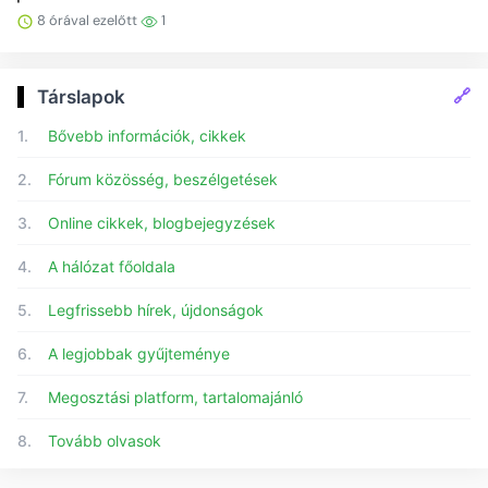
8 órával ezelőtt
1
🔗
Társlapok
1.
Bővebb információk, cikkek
2.
Fórum közösség, beszélgetések
3.
Online cikkek, blogbejegyzések
4.
A hálózat főoldala
5.
Legfrissebb hírek, újdonságok
6.
A legjobbak gyűjteménye
7.
Megosztási platform, tartalomajánló
8.
Tovább olvasok