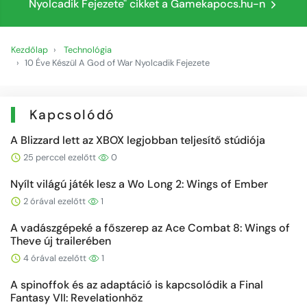
Nyolcadik Fejezete" cikket a Gamekapocs.hu-n
Kezdőlap
Technológia
10 Éve Készül A God of War Nyolcadik Fejezete
Kapcsolódó
A Blizzard lett az XBOX legjobban teljesítő stúdiója
25 perccel ezelőtt
0
Nyílt világú játék lesz a Wo Long 2: Wings of Ember
2 órával ezelőtt
1
A vadászgépeké a főszerep az Ace Combat 8: Wings of
Theve új trailerében
4 órával ezelőtt
1
A spinoffok és az adaptáció is kapcsolódik a Final
Fantasy VII: Revelationhöz