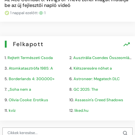
be az új fejlesztői napló videó
1 nappal ezelőtt
1
Felkapott
1.
Rejtett Természeti Csoda
2.
Ausztrália Csendes Összeomlása
3.
Atomkatasztrófa 1985: A
4.
Kétszeresére nőhet a
5.
Borderlands 4: 300.000+
6.
Astroneer: Megatech DLC
7.
„Soha nem a
8.
GC 2025: The
9.
Olivia Cooke: Erotikus
10.
Assassin's Creed Shadows
11.
kvíz
12.
liked.hu