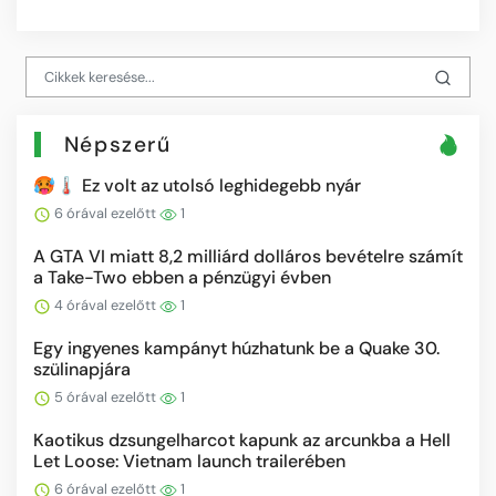
Népszerű
🥵🌡️ Ez volt az utolsó leghidegebb nyár
6 órával ezelőtt
1
A GTA VI miatt 8,2 milliárd dolláros bevételre számít
a Take-Two ebben a pénzügyi évben
4 órával ezelőtt
1
Egy ingyenes kampányt húzhatunk be a Quake 30.
szülinapjára
5 órával ezelőtt
1
Kaotikus dzsungelharcot kapunk az arcunkba a Hell
Let Loose: Vietnam launch trailerében
6 órával ezelőtt
1