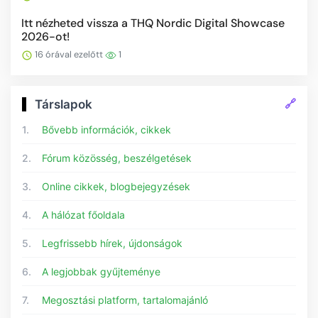
Itt nézheted vissza a THQ Nordic Digital Showcase
2026-ot!
16 órával ezelőtt
1
🔗
Társlapok
1.
Bővebb információk, cikkek
2.
Fórum közösség, beszélgetések
3.
Online cikkek, blogbejegyzések
4.
A hálózat főoldala
5.
Legfrissebb hírek, újdonságok
6.
A legjobbak gyűjteménye
7.
Megosztási platform, tartalomajánló