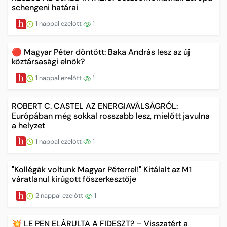
schengeni határai
1 nappal ezelőtt
1
🔴 Magyar Péter döntött: Baka András lesz az új
köztársasági elnök?
1 nappal ezelőtt
1
ROBERT C. CASTEL AZ ENERGIAVÁLSÁGRÓL:
Európában még sokkal rosszabb lesz, mielőtt javulna
a helyzet
1 nappal ezelőtt
1
"Kollégák voltunk Magyar Péterrel!" Kitálalt az M1
váratlanul kirúgott főszerkesztője
2 nappal ezelőtt
1
💥 LE PEN ELÁRULTA A FIDESZT? – Visszatért a