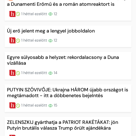
a Dunamenti Erőmű és a román atomreaktort is
1 héttel ezelőtt
12
Új erő jelent meg a lengyel jobboldalon
1 héttel ezelőtt
12
Egyre súlyosabb a helyzet: rekordalacsony a Duna
vízállása
1 héttel ezelőtt
14
PUTYIN SZÓVIVŐJE: Ukrajna HÁROM újabb országot is
megtámadott - itt a döbbenetes bejelntés
1 héttel ezelőtt
15
ZELENSZKIJ gyárthatja a PATRIOT RAKÉTÁKAT: jön
Putyin brutális válasza Trump őrült ajándékára