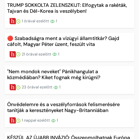
TRUMP SOKKOLTA ZELENSZKIJT: Elfogytak a rakéták,
Tajvan és Dél-Korea is veszélyben!
1 órával ezelőtt
1
🔴 Szabadságra ment a vízügyi államtitkár? Gajd
cáfolt, Magyar Péter üzent, feszült vita
21 órával ezelőtt
1
"Nem mondok neveket" Pánikhangulat a
közmédiában? Kiket fognak még kirúgni?
23 órával ezelőtt
1
Önvédelemre és a veszélyforrások felismerésére
tanítják a keresztényeket Nagy-Britanniában
1 nappal ezelőtt
1
KÉSZÜL AZ ÚJABB INVÁZIÓ: Összeomolhatnak Európa