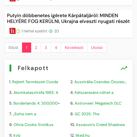
Putyin döbbenetes ígérete Kárpátaljáról: MINDEN
HELYÉRE FOG KERÜLNI, Ukrajna elveszti nyugati részét
1 héttel ezelőtt
20
Előző
1
2
3
4
Következő
Utolsó
Felkapott
1.
Rejtett Természeti Csoda
2.
Ausztrália Csendes Összeomlása
3.
Atomkatasztrófa 1985: A
4.
Kétszeresére nőhet a
5.
Borderlands 4: 300.000+
6.
Astroneer: Megatech DLC
7.
„Soha nem a
8.
GC 2025: The
9.
Olivia Cooke: Erotikus
10.
Assassin's Creed Shadows
11.
kvíz
12.
liked.hu