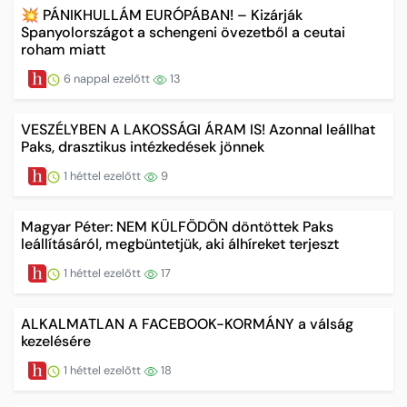
💥 PÁNIKHULLÁM EURÓPÁBAN! – Kizárják
Spanyolországot a schengeni övezetből a ceutai
roham miatt
6 nappal ezelőtt
13
VESZÉLYBEN A LAKOSSÁGI ÁRAM IS! Azonnal leállhat
Paks, drasztikus intézkedések jönnek
1 héttel ezelőtt
9
Magyar Péter: NEM KÜLFÖDÖN döntöttek Paks
leállításáról, megbüntetjük, aki álhíreket terjeszt
1 héttel ezelőtt
17
ALKALMATLAN A FACEBOOK-KORMÁNY a válság
kezelésére
1 héttel ezelőtt
18