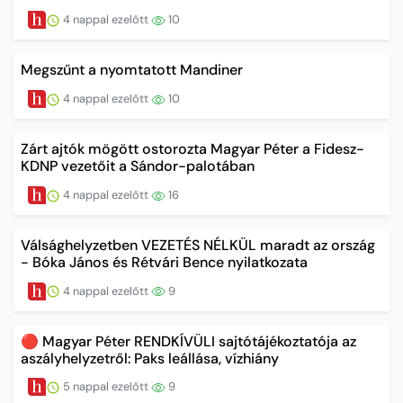
4 nappal ezelőtt
10
Megszűnt a nyomtatott Mandiner
4 nappal ezelőtt
10
Zárt ajtók mögött ostorozta Magyar Péter a Fidesz-
KDNP vezetőit a Sándor-palotában
4 nappal ezelőtt
16
Válsághelyzetben VEZETÉS NÉLKÜL maradt az ország
- Bóka János és Rétvári Bence nyilatkozata
4 nappal ezelőtt
9
🔴 Magyar Péter RENDKÍVÜLI sajtótájékoztatója az
aszályhelyzetről: Paks leállása, vízhiány
5 nappal ezelőtt
9