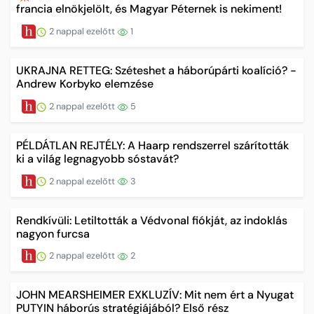
francia elnökjelölt, és Magyar Péternek is nekiment!
2 nappal ezelőtt
1
UKRAJNA RETTEG: Széteshet a háborúpárti koalíció? -
Andrew Korbyko elemzése
2 nappal ezelőtt
5
PÉLDÁTLAN REJTÉLY: A Haarp rendszerrel szárították
ki a világ legnagyobb sóstavát?
2 nappal ezelőtt
3
Rendkívüli: Letiltották a Védvonal fiókját, az indoklás
nagyon furcsa
2 nappal ezelőtt
2
JOHN MEARSHEIMER EXKLUZÍV: Mit nem ért a Nyugat
PUTYIN háborús stratégiájából? Első rész