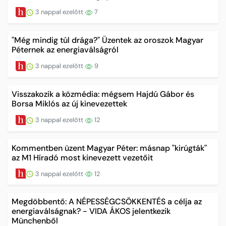
3 nappal ezelőtt
7
"Még mindig túl drága?" Üzentek az oroszok Magyar
Péternek az energiaválságról
3 nappal ezelőtt
9
Visszakozik a közmédia: mégsem Hajdú Gábor és
Borsa Miklós az új kinevezettek
3 nappal ezelőtt
12
Kommentben üzent Magyar Péter: másnap "kirúgták"
az M1 Híradó most kinevezett vezetőit
3 nappal ezelőtt
12
Megdöbbentő: A NÉPESSÉGCSÖKKENTÉS a célja az
energiaválságnak? - VIDA ÁKOS jelentkezik
Münchenből