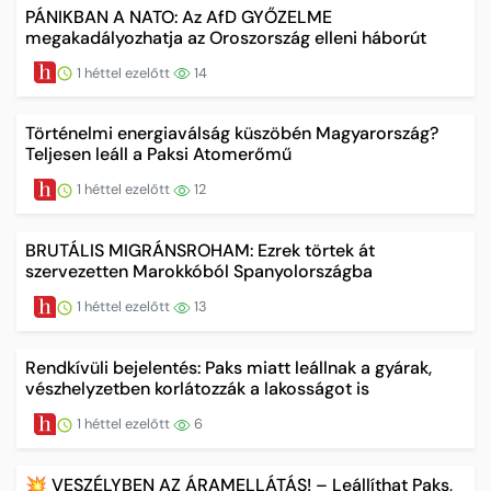
PÁNIKBAN A NATO: Az AfD GYŐZELME
megakadályozhatja az Oroszország elleni háborút
1 héttel ezelőtt
14
Történelmi energiaválság küszöbén Magyarország?
Teljesen leáll a Paksi Atomerőmű
1 héttel ezelőtt
12
BRUTÁLIS MIGRÁNSROHAM: Ezrek törtek át
szervezetten Marokkóból Spanyolországba
1 héttel ezelőtt
13
Rendkívüli bejelentés: Paks miatt leállnak a gyárak,
vészhelyzetben korlátozzák a lakosságot is
1 héttel ezelőtt
6
💥 VESZÉLYBEN AZ ÁRAMELLÁTÁS! – Leállíthat Paks,