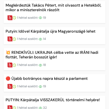
Megkérdeztük Takács Pétert, mit olvasott a Hetekből,
mikor a miniszterelnök rászólt
1 héttel ezelőtt
19
Putyin: Idővel Kárpátalja újra Magyarországé lehet
1 héttel ezelőtt
14
💥 RENDKÍVÜLI: UKRAJNA célba vette az IRÁNI hadi
flottát, Teherán bosszút ígér!
1 héttel ezelőtt
18
🔴 Újabb botrányos napra készül a parlament
1 héttel ezelőtt
19
PUTYIN: Kárpátalja VISSZAKERÜL történelmi helyére!
1 héttel ezelőtt
32