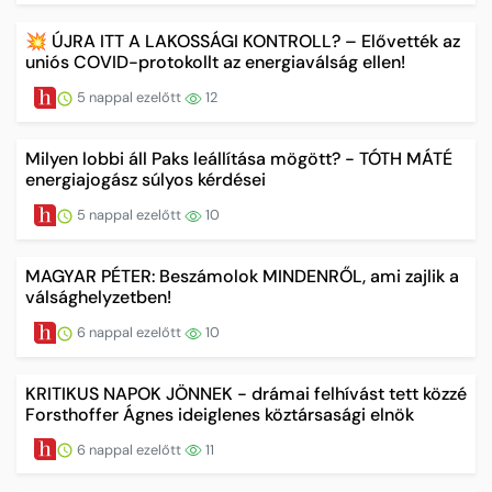
💥 ÚJRA ITT A LAKOSSÁGI KONTROLL? – Elővették az
uniós COVID-protokollt az energiaválság ellen!
5 nappal ezelőtt
12
Milyen lobbi áll Paks leállítása mögött? - TÓTH MÁTÉ
energiajogász súlyos kérdései
5 nappal ezelőtt
10
MAGYAR PÉTER: Beszámolok MINDENRŐL, ami zajlik a
válsághelyzetben!
6 nappal ezelőtt
10
KRITIKUS NAPOK JÖNNEK - drámai felhívást tett közzé
Forsthoffer Ágnes ideiglenes köztársasági elnök
6 nappal ezelőtt
11