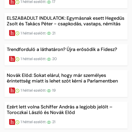
1 héttel ezelőtt
17
ELSZABADULT INDULATOK: Egymásnak esett Hegedűs
Zsolt és Takács Péter - csapkodás, vastaps, némítás
1 héttel ezelőtt
21
Trendforduló a láthatáron? Újra erősödik a Fidesz?
1 héttel ezelőtt
20
Novák Előd: Sokat elárul, hogy már személyes
érintettség miatt is lehet szót kérni a Parlamentben
1 héttel ezelőtt
19
Ezért lett volna Schiffer András a legjobb jelölt –
Toroczkai László és Novák Előd
1 héttel ezelőtt
21