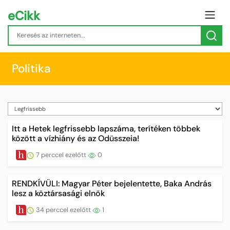
eCikk
Politika
Itt a Hetek legfrissebb lapszáma, terítéken többek
között a vízhiány és az Odüsszeia!
7 perccel ezelőtt
0
RENDKÍVÜLI: Magyar Péter bejelentette, Baka András
lesz a köztársasági elnök
34 perccel ezelőtt
1