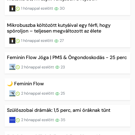
1 hónappal ezelőtt
30
Mikrobuszba költözött kutyáival egy férfi, hogy
spóroljon – teljesen megváltozott az élete
1 hónappal ezelőtt
27
Feminin Flow Jóga | PMS & Öngondoskodás - 25 perc
2 hónappal ezelőtt
23
🌙 Feminin Flow
2 hónappal ezelőtt
25
Szülőszobai drámák: 1,5 perc, ami óráknak tűnt
2 hónappal ezelőtt
35