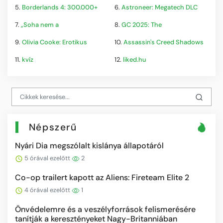
5.
Borderlands 4: 300.000+
6.
Astroneer: Megatech DLC
7.
„Soha nem a
8.
GC 2025: The
9.
Olivia Cooke: Erotikus
10.
Assassin's Creed Shadows
11.
kvíz
12.
liked.hu
Népszerű
Nyári Dia megszólalt kislánya állapotáról
5 órával ezelőtt
2
Co-op trailert kapott az Aliens: Fireteam Elite 2
4 órával ezelőtt
1
Önvédelemre és a veszélyforrások felismerésére
tanítják a keresztényeket Nagy-Britanniában