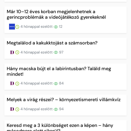
Már 10–12 éves korban megjelenhetnek a
gerincproblémák a videójátékozó gyerekeknél
4 hónappal ezelőtt
12
Megtalálod a kakukktojást a számsorban?
4 hónappal ezelőtt
97
Hány macska bújt el a labirintusban? Találd meg
mindet!
4 hónappal ezelőtt
84
Melyek a virág részei? – környezetismereti villámkvíz
4 hónappal ezelőtt
94
Keresd meg a 3 különbséget ezen a képen – hány
másodperc alatt sikerül?