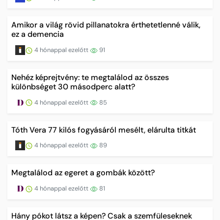
Amikor a világ rövid pillanatokra érthetetlenné válik,
ez a demencia
4 hónappal ezelőtt
91
Nehéz képrejtvény: te megtalálod az összes
különbséget 30 másodperc alatt?
4 hónappal ezelőtt
85
Tóth Vera 77 kilós fogyásáról mesélt, elárulta titkát
4 hónappal ezelőtt
89
Megtalálod az egeret a gombák között?
4 hónappal ezelőtt
81
Hány pókot látsz a képen? Csak a szemfüleseknek