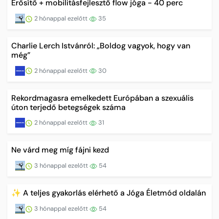
Erősítő + mobilitásfejlesztő flow jóga - 40 perc
2 hónappal ezelőtt
35
Charlie Lerch Istvánról: „Boldog vagyok, hogy van
még”
2 hónappal ezelőtt
30
Rekordmagasra emelkedett Európában a szexuális
úton terjedő betegségek száma
2 hónappal ezelőtt
31
Ne várd meg míg fájni kezd
3 hónappal ezelőtt
54
✨ A teljes gyakorlás elérhető a Jóga Életmód oldalán
3 hónappal ezelőtt
54