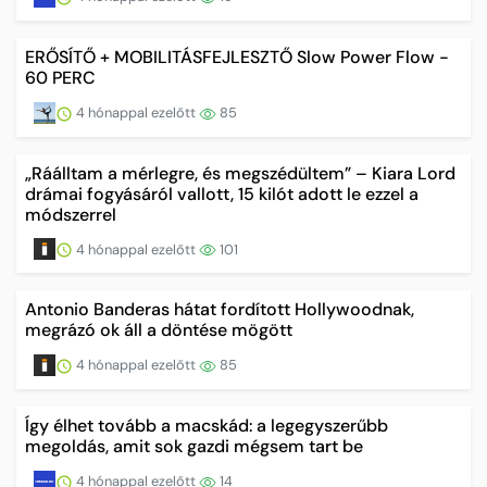
ERŐSÍTŐ + MOBILITÁSFEJLESZTŐ Slow Power Flow -
60 PERC
4 hónappal ezelőtt
85
„Ráálltam a mérlegre, és megszédültem” – Kiara Lord
drámai fogyásáról vallott, 15 kilót adott le ezzel a
módszerrel
4 hónappal ezelőtt
101
Antonio Banderas hátat fordított Hollywoodnak,
megrázó ok áll a döntése mögött
4 hónappal ezelőtt
85
Így élhet tovább a macskád: a legegyszerűbb
megoldás, amit sok gazdi mégsem tart be
4 hónappal ezelőtt
14