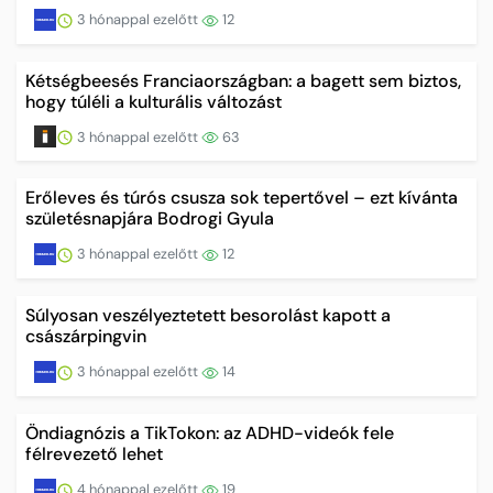
3 hónappal ezelőtt
12
Kétségbeesés Franciaországban: a bagett sem biztos,
hogy túléli a kulturális változást
3 hónappal ezelőtt
63
Erőleves és túrós csusza sok tepertővel – ezt kívánta
születésnapjára Bodrogi Gyula
3 hónappal ezelőtt
12
Súlyosan veszélyeztetett besorolást kapott a
császárpingvin
3 hónappal ezelőtt
14
Öndiagnózis a TikTokon: az ADHD-videók fele
félrevezető lehet
4 hónappal ezelőtt
19