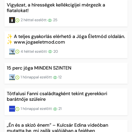
Vigyázat, a hírességek kellékcigijei mérgezik a
fiatalokat!
2 héttel ezelőtt
25
✨ A teljes gyakorlás elérhető a Jóga Életmód oldalán.
✨ www.jogaeletmod.com
4 héttel ezelőtt
20
15 perc jóga MINDEN SZINTEN
1 hónappal ezelőtt
12
Tótfalusi Fanni családtagként tekint gyerekkori
barátnője szüleire
1 hónappal ezelőtt
21
„Én és a skizó énem” – Kulcsár Edina videóban
mutatta be, mi zajlik valójában a fejében