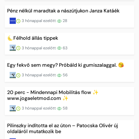
Pénz nélkül maradtak a nászútjukon Janza Katáék
3 hónappal ezelőtt
28
🌜Félhold állás tippek
3 hónappal ezelőtt
63
Egy fekvő sem megy? Próbáld ki gumiszalaggal. 😘
3 hónappal ezelőtt
56
20 perc - Mindennapi Mobilitás flow ✨
www.jogaeletmod.com ✨
3 hónappal ezelőtt
58
Pilinszky indította el az úton – Patocska Olivér új
oldaláról mutatkozik be