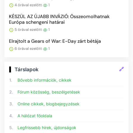
4 órával ezelőtt
1
KÉSZÜL AZ ÚJABB INVÁZIÓ: Összeomolhatnak
Európa schengeni határai
5 órával ezelőtt
1
Elrajtolt a Gears of War: E-Day zárt bétája
6 órával ezelőtt
1
🔗
Társlapok
1.
Bővebb információk, cikkek
2.
Fórum közösség, beszélgetések
3.
Online cikkek, blogbejegyzések
4.
A hálózat főoldala
5.
Legfrissebb hírek, újdonságok