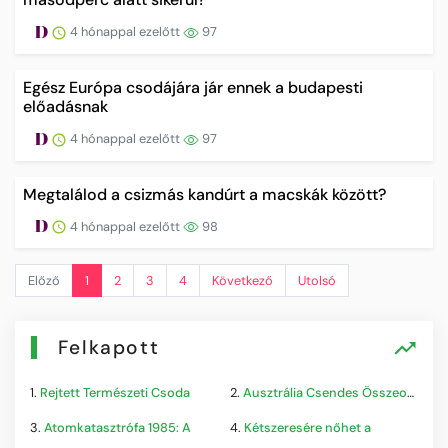
4 hónappal ezelőtt
97
Egész Európa csodájára jár ennek a budapesti
előadásnak
4 hónappal ezelőtt
97
Megtalálod a csizmás kandúrt a macskák között?
4 hónappal ezelőtt
98
Előző
1
2
3
4
Következő
Utolsó
Felkapott
1.
Rejtett Természeti Csoda
2.
Ausztrália Csendes Összeomlása
3.
Atomkatasztrófa 1985: A
4.
Kétszeresére nőhet a