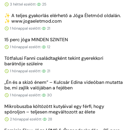
3 héttel ezelőtt
25
✨ A teljes gyakorlás elérhető a Jóga Életmód oldalán.
✨ www.jogaeletmod.com
1 hónappal ezelőtt
21
15 perc jóga MINDEN SZINTEN
1 hónappal ezelőtt
12
Tótfalusi Fanni családtagként tekint gyerekkori
barátnője szüleire
1 hónappal ezelőtt
21
„Én és a skizó énem” – Kulcsár Edina videóban mutatta
be, mi zajlik valójában a fejében
1 hónappal ezelőtt
30
Mikrobuszba költözött kutyáival egy férfi, hogy
spóroljon – teljesen megváltozott az élete
2 hónappal ezelőtt
28