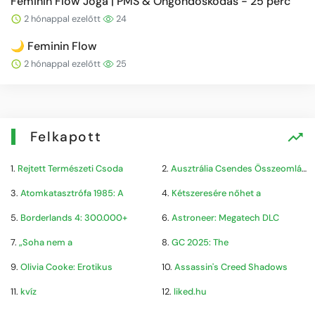
Feminin Flow Jóga | PMS & Öngondoskodás - 25 perc
2 hónappal ezelőtt
24
🌙 Feminin Flow
2 hónappal ezelőtt
25
Felkapott
1.
Rejtett Természeti Csoda
2.
Ausztrália Csendes Összeomlása
3.
Atomkatasztrófa 1985: A
4.
Kétszeresére nőhet a
5.
Borderlands 4: 300.000+
6.
Astroneer: Megatech DLC
7.
„Soha nem a
8.
GC 2025: The
9.
Olivia Cooke: Erotikus
10.
Assassin's Creed Shadows
11.
kvíz
12.
liked.hu