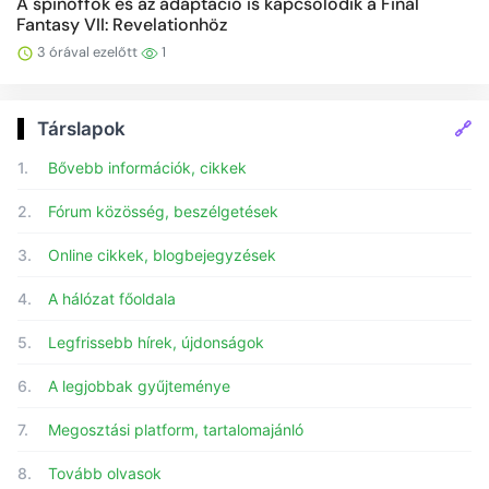
A spinoffok és az adaptáció is kapcsolódik a Final
Fantasy VII: Revelationhöz
3 órával ezelőtt
1
🔗
Társlapok
1.
Bővebb információk, cikkek
2.
Fórum közösség, beszélgetések
3.
Online cikkek, blogbejegyzések
4.
A hálózat főoldala
5.
Legfrissebb hírek, újdonságok
6.
A legjobbak gyűjteménye
7.
Megosztási platform, tartalomajánló
8.
Tovább olvasok