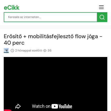
eCikk
Erősítő + mobilitásfejlesztő flow jóga -
40 perc
2 hónappal ezelőtt
36