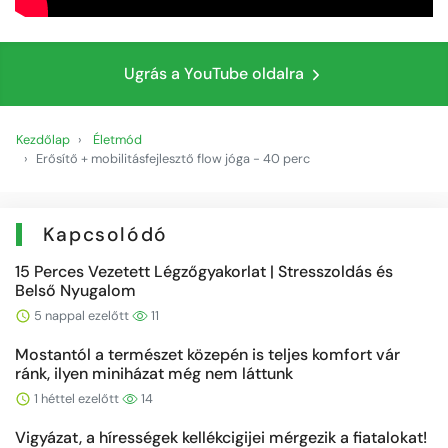
Ugrás a YouTube oldalra
Kezdőlap
Életmód
Erősítő + mobilitásfejlesztő flow jóga - 40 perc
Kapcsolódó
15 Perces Vezetett Légzőgyakorlat | Stresszoldás és
Belső Nyugalom
5 nappal ezelőtt
11
Mostantól a természet közepén is teljes komfort vár
ránk, ilyen miniházat még nem láttunk
1 héttel ezelőtt
14
Vigyázat, a hírességek kellékcigijei mérgezik a fiatalokat!