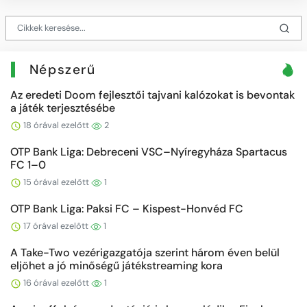
Népszerű
Az eredeti Doom fejlesztői tajvani kalózokat is bevontak
a játék terjesztésébe
18 órával ezelőtt
2
OTP Bank Liga: Debreceni VSC–Nyíregyháza Spartacus
FC 1–0
15 órával ezelőtt
1
OTP Bank Liga: Paksi FC – Kispest-Honvéd FC
17 órával ezelőtt
1
A Take-Two vezérigazgatója szerint három éven belül
eljöhet a jó minőségű játékstreaming kora
16 órával ezelőtt
1