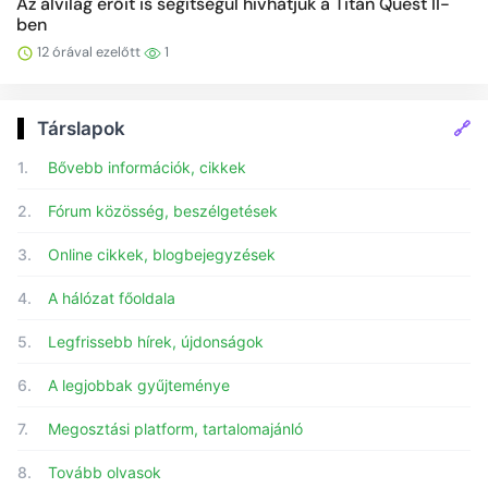
Az alvilág erőit is segítségül hívhatjuk a Titan Quest II-
ben
12 órával ezelőtt
1
🔗
Társlapok
1.
Bővebb információk, cikkek
2.
Fórum közösség, beszélgetések
3.
Online cikkek, blogbejegyzések
4.
A hálózat főoldala
5.
Legfrissebb hírek, újdonságok
6.
A legjobbak gyűjteménye
7.
Megosztási platform, tartalomajánló
8.
Tovább olvasok