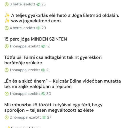
3 héttel ezelőtt
25
✨ A teljes gyakorlás elérhető a Jóga Életmód oldalán.
✨ www.jogaeletmod.com
4 héttel ezelőtt
20
15 perc jóga MINDEN SZINTEN
1 hónappal ezelőtt
12
Tótfalusi Fanni családtagként tekint gyerekkori
barátnője szüleire
1 hónappal ezelőtt
21
„Én és a skizó énem” – Kulcsár Edina videóban mutatta
be, mi zajlik valójában a fejében
1 hónappal ezelőtt
30
Mikrobuszba költözött kutyáival egy férfi, hogy
spóroljon – teljesen megváltozott az élete
2 hónappal ezelőtt
27