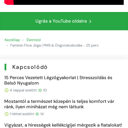
Ugrás a YouTube oldalra
Kezdőlap
Életmód
Feminin Flow Jóga | PMS & Öngondoskodás - 25 perc
Kapcsolódó
15 Perces Vezetett Légzőgyakorlat | Stresszoldás és
Belső Nyugalom
4 nappal ezelőtt
10
Mostantól a természet közepén is teljes komfort vár
ránk, ilyen miniházat még nem láttunk
1 héttel ezelőtt
14
Vigyázat, a hírességek kellékcigijei mérgezik a fiatalokat!