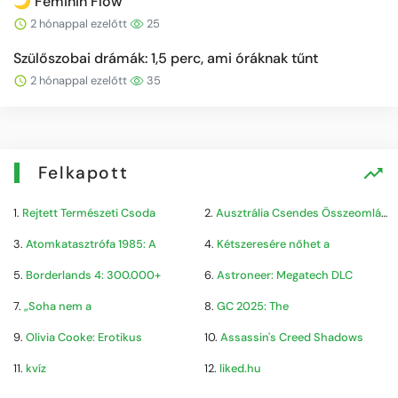
🌙 Feminin Flow
2 hónappal ezelőtt
25
Szülőszobai drámák: 1,5 perc, ami óráknak tűnt
2 hónappal ezelőtt
35
Felkapott
1.
Rejtett Természeti Csoda
2.
Ausztrália Csendes Összeomlása
3.
Atomkatasztrófa 1985: A
4.
Kétszeresére nőhet a
5.
Borderlands 4: 300.000+
6.
Astroneer: Megatech DLC
7.
„Soha nem a
8.
GC 2025: The
9.
Olivia Cooke: Erotikus
10.
Assassin's Creed Shadows
11.
kvíz
12.
liked.hu