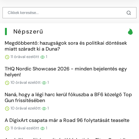
Népszerű
Megdöbbentő: hazugságok sora és politikai döntések
miatt száradt ki a Duna?
11 órával ezelőtt
1
THQ Nordic Showcase 2026 - minden bejelentés egy
helyen!
10 órával ezelőtt
1
Naná, hogy a légi harc kerül fókuszba a BF6 közelgő Top
Gun frissítésében
10 órával ezelőtt
1
A DigixArt csapata már a Road 96 folytatását teaselte
11 órával ezelőtt
1