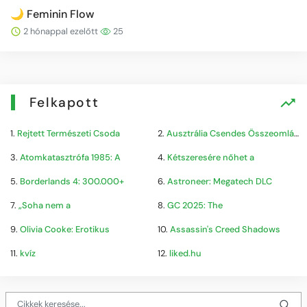
🌙 Feminin Flow
2 hónappal ezelőtt
25
Felkapott
1.
Rejtett Természeti Csoda
2.
Ausztrália Csendes Összeomlása
3.
Atomkatasztrófa 1985: A
4.
Kétszeresére nőhet a
5.
Borderlands 4: 300.000+
6.
Astroneer: Megatech DLC
7.
„Soha nem a
8.
GC 2025: The
9.
Olivia Cooke: Erotikus
10.
Assassin's Creed Shadows
11.
kvíz
12.
liked.hu