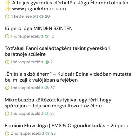
✨ A teljes gyakorlás elérhető a Jóga Életmód oldalán.
✨ www.jogaeletmod.com
4 héttel ezelőtt
20
15 perc jóga MINDEN SZINTEN
1 hónappal ezelőtt
12
Tótfalusi Fanni családtagként tekint gyerekkori
barátnője szüleire
1 hónappal ezelőtt
21
„Én és a skizó énem” – Kulcsár Edina videóban mutatta
be, mi zajlik valójában a fejében
1 hónappal ezelőtt
30
Mikrobuszba költözött kutyáival egy férfi, hogy
spóroljon – teljesen megváltozott az élete
1 hónappal ezelőtt
27
Feminin Flow Jóga | PMS & Öngondoskodás - 25 perc
2 hónappal ezelőtt
23