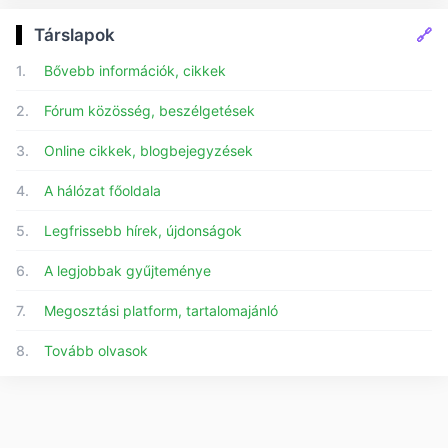
🔗
Társlapok
1.
Bővebb információk, cikkek
2.
Fórum közösség, beszélgetések
3.
Online cikkek, blogbejegyzések
4.
A hálózat főoldala
5.
Legfrissebb hírek, újdonságok
6.
A legjobbak gyűjteménye
7.
Megosztási platform, tartalomajánló
8.
Tovább olvasok