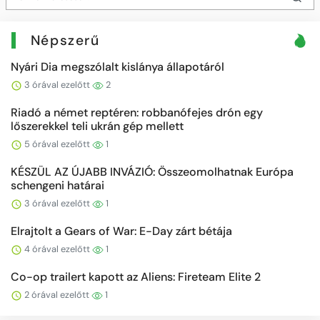
Népszerű
Nyári Dia megszólalt kislánya állapotáról
3 órával ezelőtt
2
Riadó a német reptéren: robbanófejes drón egy
lőszerekkel teli ukrán gép mellett
5 órával ezelőtt
1
KÉSZÜL AZ ÚJABB INVÁZIÓ: Összeomolhatnak Európa
schengeni határai
3 órával ezelőtt
1
Elrajtolt a Gears of War: E-Day zárt bétája
4 órával ezelőtt
1
Co-op trailert kapott az Aliens: Fireteam Elite 2
2 órával ezelőtt
1