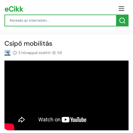
eCikk
Csípő mobilitás
3 hónappal ezelőtt
58