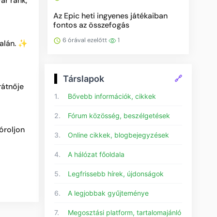
ár ránk,
Az Epic heti ingyenes játékaiban
fontos az összefogás
6 órával ezelőtt
1
dalán. ✨
Társlapok
🔗
rátnője
1.
Bővebb információk, cikkek
2.
Fórum közösség, beszélgetések
óroljon
3.
Online cikkek, blogbejegyzések
4.
A hálózat főoldala
5.
Legfrissebb hírek, újdonságok
6.
A legjobbak gyűjteménye
7.
Megosztási platform, tartalomajánló