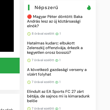
Népszerű
🔴 Magyar Péter döntött: Baka
András lesz az új köztársasági
elnök?
8 órával ezelőtt
1
Hatalmas kudarc: elbukott
Zelenszkij offenzívája, érkezik a
kegyetlen orosz bosszú?
7 órával ezelőtt
1
A következő gazdasági verseny a
vízért folyhat
7 órával ezelőtt
1
Elindult az EA Sports FC 27 zárt
bétája, de sajnos mi is kimaradunk
belőe
7 órával ezelőtt
1