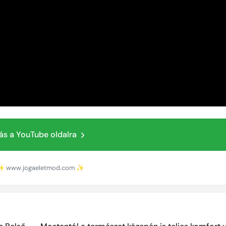
ás a YouTube oldalra
ow ✨ www.jogaeletmod.com ✨