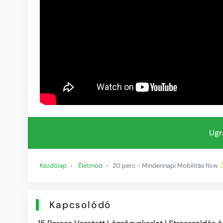
Ugr
Kezdőlap
Életmód
20 perc - Mindennapi Mobilitás fl
Kapcsolódó