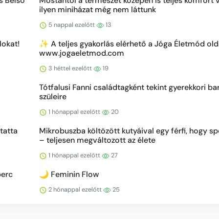
s Belső
Mostantól a természet közepén is teljes komfort v
ilyen miniházat még nem láttunk
5 nappal ezelőtt
13
lokat!
✨ A teljes gyakorlás elérhető a Jóga Életmód ol
www.jogaeletmod.com
3 héttel ezelőtt
19
Tótfalusi Fanni családtagként tekint gyerekkori ba
szüleire
1 hónappal ezelőtt
20
tatta
Mikrobuszba költözött kutyáival egy férfi, hogy sp
– teljesen megváltozott az élete
1 hónappal ezelőtt
27
perc
🌙 Feminin Flow
2 hónappal ezelőtt
25