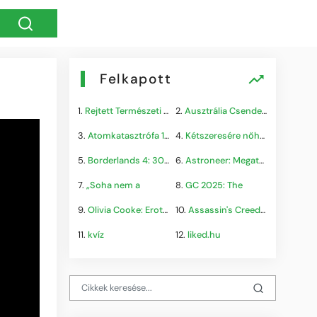
Felkapott
1.
Rejtett Természeti Csoda
2.
Ausztrália Csendes Összeomlása
3.
Atomkatasztrófa 1985: A
4.
Kétszeresére nőhet a
5.
Borderlands 4: 300.000+
6.
Astroneer: Megatech DLC
7.
„Soha nem a
8.
GC 2025: The
9.
Olivia Cooke: Erotikus
10.
Assassin's Creed Shadows
11.
kvíz
12.
liked.hu