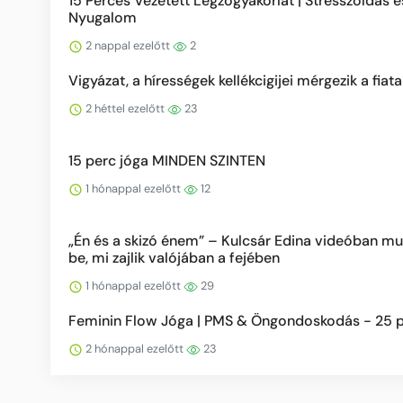
15 Perces Vezetett Légzőgyakorlat | Stresszoldás é
Nyugalom
2 nappal ezelőtt
2
Vigyázat, a hírességek kellékcigijei mérgezik a fiata
2 héttel ezelőtt
23
15 perc jóga MINDEN SZINTEN
1 hónappal ezelőtt
12
„Én és a skizó énem” – Kulcsár Edina videóban mu
be, mi zajlik valójában a fejében
1 hónappal ezelőtt
29
Feminin Flow Jóga | PMS & Öngondoskodás - 25 
2 hónappal ezelőtt
23