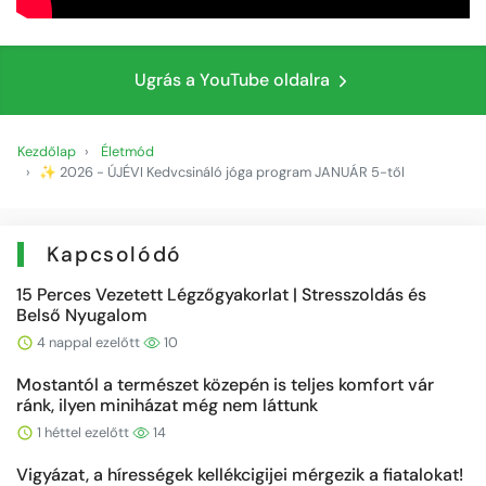
Ugrás a YouTube oldalra
Kezdőlap
Életmód
✨ 2026 - ÚJÉVI Kedvcsináló jóga program JANUÁR 5-től
Kapcsolódó
15 Perces Vezetett Légzőgyakorlat | Stresszoldás és
Belső Nyugalom
4 nappal ezelőtt
10
Mostantól a természet közepén is teljes komfort vár
ránk, ilyen miniházat még nem láttunk
1 héttel ezelőtt
14
Vigyázat, a hírességek kellékcigijei mérgezik a fiatalokat!