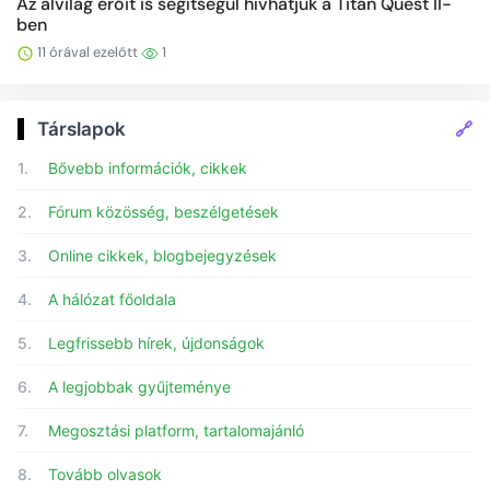
Az alvilág erőit is segítségül hívhatjuk a Titan Quest II-
ben
11 órával ezelőtt
1
🔗
Társlapok
1.
Bővebb információk, cikkek
2.
Fórum közösség, beszélgetések
3.
Online cikkek, blogbejegyzések
4.
A hálózat főoldala
5.
Legfrissebb hírek, újdonságok
6.
A legjobbak gyűjteménye
7.
Megosztási platform, tartalomajánló
8.
Tovább olvasok