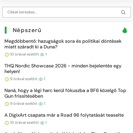
Népszerű
Megdöbbentő: hazugságok sora és politikai döntések
miatt száradt ki a Duna?
10 órával ezelőtt
1
THQ Nordic Showcase 2026 - minden bejelentés egy
helyen!
9 órával ezelőtt
1
Naná, hogy a légi harc kerül fókuszba a BF6 közelgő Top
Gun frissítésében
9 órával ezelőtt
1
A DigixArt csapata már a Road 96 folytatását teaselte
10 órával ezelőtt
1