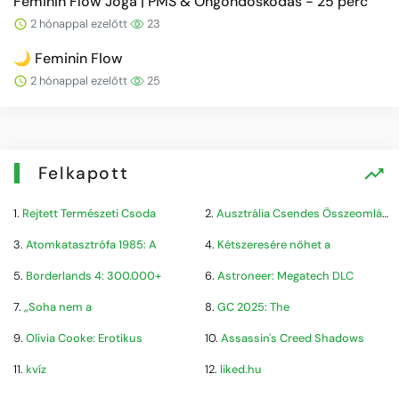
Feminin Flow Jóga | PMS & Öngondoskodás - 25 perc
2 hónappal ezelőtt
23
🌙 Feminin Flow
2 hónappal ezelőtt
25
Felkapott
1.
Rejtett Természeti Csoda
2.
Ausztrália Csendes Összeomlása
3.
Atomkatasztrófa 1985: A
4.
Kétszeresére nőhet a
5.
Borderlands 4: 300.000+
6.
Astroneer: Megatech DLC
7.
„Soha nem a
8.
GC 2025: The
9.
Olivia Cooke: Erotikus
10.
Assassin's Creed Shadows
11.
kvíz
12.
liked.hu