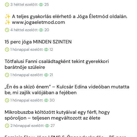
3 héttel ezelőtt
25
✨ A teljes gyakorlás elérhető a Jóga Életmód oldalán.
✨ www.jogaeletmod.com
4 héttel ezelőtt
20
15 perc jóga MINDEN SZINTEN
1 hónappal ezelőtt
12
Tótfalusi Fanni családtagként tekint gyerekkori
barátnője szüleire
1 hónappal ezelőtt
21
„Én és a skizó énem” – Kulcsár Edina videóban mutatta
be, mi zajlik valójában a fejében
1 hónappal ezelőtt
30
Mikrobuszba költözött kutyáival egy férfi, hogy
spóroljon – teljesen megváltozott az élete
2 hónappal ezelőtt
27