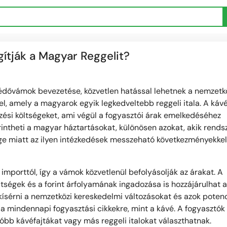
tják a Magyar Reggelit?
édővámok bevezetése, közvetlen hatással lehetnek a nemzetk
tel, amely a magyarok egyik legkedveltebb reggeli itala. A ká
zési költségeket, ami végül a fogyasztói árak emelkedéséhez
intheti a magyar háztartásokat, különösen azokat, akik rend
ellege miatt az ilyen intézkedések messzeható következményekkel
mporttól, így a vámok közvetlenül befolyásolják az árakat. A
ltségek és a forint árfolyamának ingadozása is hozzájárulhat 
ísérni a nemzetközi kereskedelmi változásokat és azok potenc
 a mindennapi fogyasztási cikkekre, mint a kávé. A fogyasztók
óbb kávéfajtákat vagy más reggeli italokat választhatnak.