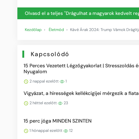
Olvasd el a teljes "Drágulhat a magyarok kedvelt re
Kezdőlap
Életmód
Kávé Árak 2024: Trump Vámok Drágítj
Kapcsolódó
15 Perces Vezetett Légzőgyakorlat | Stresszoldás é
Nyugalom
2 nappal ezelőtt
1
Vigyázat, a hírességek kellékcigijei mérgezik a fiata
2 héttel ezelőtt
23
15 perc jóga MINDEN SZINTEN
1 hónappal ezelőtt
12