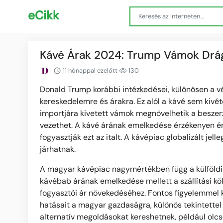
eCikk
Kávé Árak 2024: Trump Vámok Drágí
11 hónappal ezelőtt
130
Donald Trump korábbi intézkedései, különösen a v
kereskedelemre és árakra. Ez alól a kávé sem kivé
importjára kivetett vámok megnövelhetik a beszer
vezethet. A kávé árának emelkedése érzékenyen ér
fogyasztják ezt az italt. A kávépiac globalizált j
járhatnak.
A magyar kávépiac nagymértékben függ a külföldi i
kávébab árának emelkedése mellett a szállítási kö
fogyasztói ár növekedéséhez. Fontos figyelemmel k
hatásait a magyar gazdaságra, különös tekintettel
alternatív megoldásokat kereshetnek, például olcs