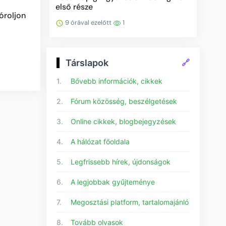
első része
óroljon
9 órával ezelőtt
1
Társlapok
🔗
1.
Bővebb információk, cikkek
2.
Fórum közösség, beszélgetések
3.
Online cikkek, blogbejegyzések
4.
A hálózat főoldala
5.
Legfrissebb hírek, újdonságok
6.
A legjobbak gyűjteménye
7.
Megosztási platform, tartalomajánló
8.
Tovább olvasok