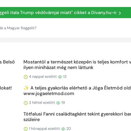
ggeli itala Trump védővámjai miatt" cikket a Divany.hu-n
ák a Magyar Reggelit?
s Belső
Mostantól a természet közepén is teljes komfort v
ilyen miniházat még nem láttunk
4 nappal ezelőtt
13
lokat!
✨ A teljes gyakorlás elérhető a Jóga Életmód ol
www.jogaeletmod.com
3 héttel ezelőtt
19
Tótfalusi Fanni családtagként tekint gyerekkori ba
szüleire
1 hónappal ezelőtt
20