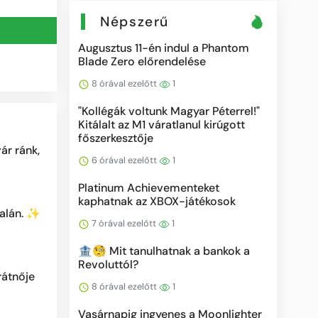
Népszerű
Augusztus 11-én indul a Phantom
Blade Zero előrendelése
8 órával ezelőtt
1
"Kollégák voltunk Magyar Péterrel!"
Kitálalt az M1 váratlanul kirúgott
főszerkesztője
ár ránk,
6 órával ezelőtt
1
Platinum Achievementeket
kaphatnak az XBOX-játékosok
dalán. ✨
7 órával ezelőtt
1
🏦🧐 Mit tanulhatnak a bankok a
Revoluttól?
rátnője
8 órával ezelőtt
1
Vasárnapig ingyenes a Moonlighter