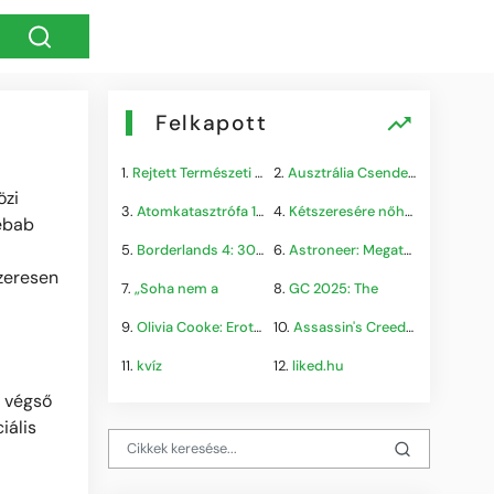
Felkapott
1.
Rejtett Természeti Csoda
2.
Ausztrália Csendes Összeomlása
özi
3.
Atomkatasztrófa 1985: A
4.
Kétszeresére nőhet a
vébab
5.
Borderlands 4: 300.000+
6.
Astroneer: Megatech DLC
szeresen
7.
„Soha nem a
8.
GC 2025: The
9.
Olivia Cooke: Erotikus
10.
Assassin's Creed Shadows
11.
kvíz
12.
liked.hu
a végső
iális