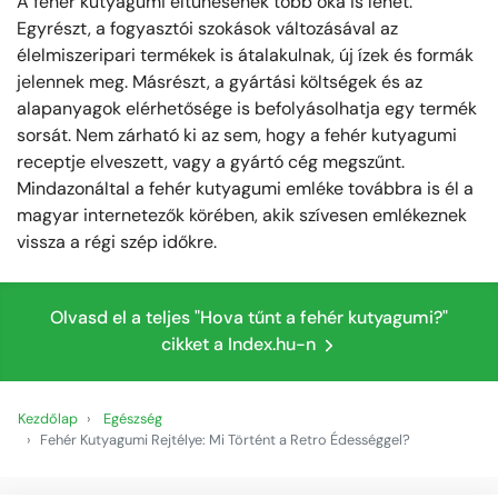
A fehér kutyagumi eltűnésének több oka is lehet.
Egyrészt, a fogyasztói szokások változásával az
élelmiszeripari termékek is átalakulnak, új ízek és formák
jelennek meg. Másrészt, a gyártási költségek és az
alapanyagok elérhetősége is befolyásolhatja egy termék
sorsát. Nem zárható ki az sem, hogy a fehér kutyagumi
receptje elveszett, vagy a gyártó cég megszűnt.
Mindazonáltal a fehér kutyagumi emléke továbbra is él a
magyar internetezők körében, akik szívesen emlékeznek
vissza a régi szép időkre.
Olvasd el a teljes "Hova tűnt a fehér kutyagumi?"
cikket a Index.hu-n
Kezdőlap
Egészség
Fehér Kutyagumi Rejtélye: Mi Történt a Retro Édességgel?