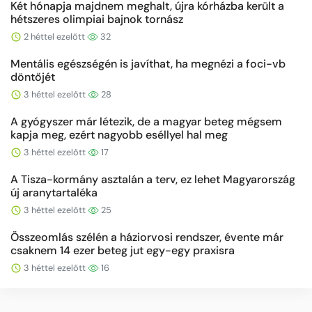
Két hónapja majdnem meghalt, újra kórházba került a
hétszeres olimpiai bajnok tornász
2 héttel ezelőtt
32
Mentális egészségén is javíthat, ha megnézi a foci-vb
döntőjét
3 héttel ezelőtt
28
A gyógyszer már létezik, de a magyar beteg mégsem
kapja meg, ezért nagyobb eséllyel hal meg
3 héttel ezelőtt
17
A Tisza-kormány asztalán a terv, ez lehet Magyarország
új aranytartaléka
3 héttel ezelőtt
25
Összeomlás szélén a háziorvosi rendszer, évente már
csaknem 14 ezer beteg jut egy-egy praxisra
3 héttel ezelőtt
16