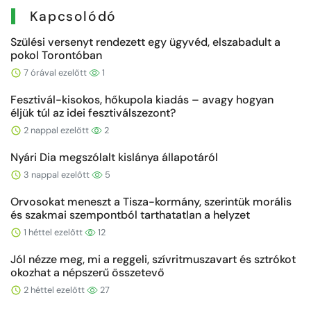
Kapcsolódó
Szülési versenyt rendezett egy ügyvéd, elszabadult a
pokol Torontóban
7 órával ezelőtt
1
Fesztivál-kisokos, hőkupola kiadás – avagy hogyan
éljük túl az idei fesztiválszezont?
2 nappal ezelőtt
2
Nyári Dia megszólalt kislánya állapotáról
3 nappal ezelőtt
5
Orvosokat meneszt a Tisza-kormány, szerintük morális
és szakmai szempontból tarthatatlan a helyzet
1 héttel ezelőtt
12
Jól nézze meg, mi a reggeli, szívritmuszavart és sztrókot
okozhat a népszerű összetevő
2 héttel ezelőtt
27