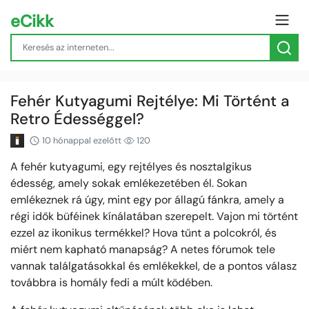
eCikk
Fehér Kutyagumi Rejtélye: Mi Történt a
Retro Édességgel?
10 hónappal ezelőtt
120
A fehér kutyagumi, egy rejtélyes és nosztalgikus
édesség, amely sokak emlékezetében él. Sokan
emlékeznek rá úgy, mint egy por állagú fánkra, amely a
régi idők büféinek kínálatában szerepelt. Vajon mi történt
ezzel az ikonikus termékkel? Hova tűnt a polcokról, és
miért nem kapható manapság? A netes fórumok tele
vannak találgatásokkal és emlékekkel, de a pontos válasz
továbbra is homály fedi a múlt ködében.