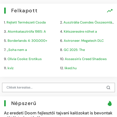
Felkapott
1.
Rejtett Természeti Csoda
2.
Ausztrália Csendes Összeomlása
3.
Atomkatasztrófa 1985: A
4.
Kétszeresére nőhet a
5.
Borderlands 4: 300.000+
6.
Astroneer: Megatech DLC
7.
„Soha nem a
8.
GC 2025: The
9.
Olivia Cooke: Erotikus
10.
Assassin's Creed Shadows
11.
kvíz
12.
liked.hu
Népszerű
Az eredeti Doom fejlesztői tajvani kalózokat is bevontak