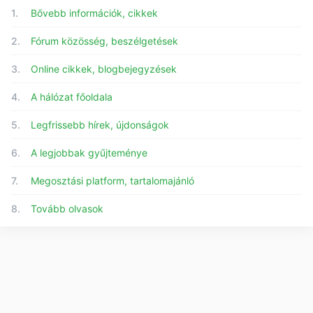
1.
Bővebb információk, cikkek
2.
Fórum közösség, beszélgetések
3.
Online cikkek, blogbejegyzések
4.
A hálózat főoldala
5.
Legfrissebb hírek, újdonságok
6.
A legjobbak gyűjteménye
7.
Megosztási platform, tartalomajánló
8.
Tovább olvasok