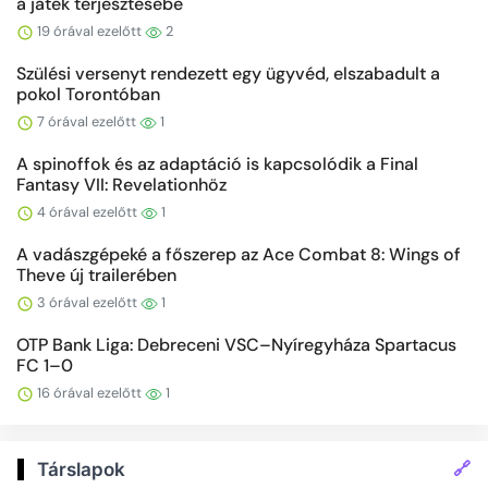
a játék terjesztésébe
19 órával ezelőtt
2
Szülési versenyt rendezett egy ügyvéd, elszabadult a
pokol Torontóban
7 órával ezelőtt
1
A spinoffok és az adaptáció is kapcsolódik a Final
Fantasy VII: Revelationhöz
4 órával ezelőtt
1
A vadászgépeké a főszerep az Ace Combat 8: Wings of
Theve új trailerében
3 órával ezelőtt
1
OTP Bank Liga: Debreceni VSC–Nyíregyháza Spartacus
FC 1–0
16 órával ezelőtt
1
🔗
Társlapok