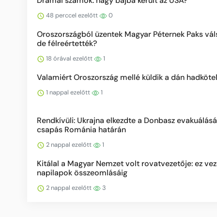
Drámai számok: nagy bajba került az USA?
48 perccel ezelőtt
0
Oroszországból üzentek Magyar Péternek Paks vál
de félreértették?
18 órával ezelőtt
1
Valamiért Oroszország mellé küldik a dán hadköte
1 nappal ezelőtt
1
Rendkívüli: Ukrajna elkezdte a Donbasz evakuálásá
csapás Románia határán
2 nappal ezelőtt
1
Kitálal a Magyar Nemzet volt rovatvezetője: ez vez
napilapok összeomlásáig
2 nappal ezelőtt
3