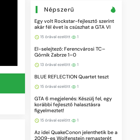
Népszerű
Egy volt Rockstar-fejlesztő szerint
akár fél évet is csúszhat a GTA VI
15 órával ezelőtt
1
El-selejtező: Ferencvárosi TC–
Górnik Zabrze 1–0
13 órával ezelőtt
1
BLUE REFLECTION Quartet teszt
15 órával ezelőtt
1
GTA 6 megjelenés: Készülj fel, egy
korábbi fejlesztő halasztásra
figyelmeztet!
15 órával ezelőtt
1
Az idei QuakeConon jelenthetik be a
2009-es Wolfenstein remasterét