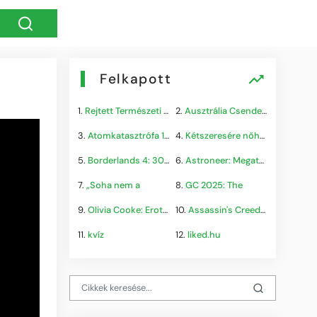
Felkapott
1.
Rejtett Természeti Csoda
2.
Ausztrália Csendes Összeomlása
3.
Atomkatasztrófa 1985: A
4.
Kétszeresére nőhet a
5.
Borderlands 4: 300.000+
6.
Astroneer: Megatech DLC
7.
„Soha nem a
8.
GC 2025: The
9.
Olivia Cooke: Erotikus
10.
Assassin's Creed Shadows
11.
kvíz
12.
liked.hu