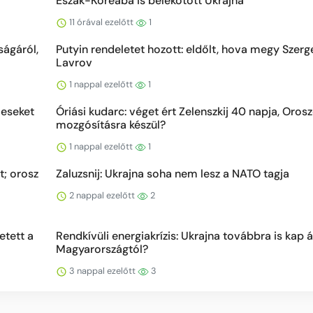
Észak-Koreába is belekötött Ukrajna
11 órával ezelőtt
1
ságáról,
Putyin rendeletet hozott: eldőlt, hova megy Szerg
Lavrov
1 nappal ezelőtt
1
leseket
Óriási kudarc: véget ért Zelenszkij 40 napja, Oros
mozgósításra készül?
1 nappal ezelőtt
1
t; orosz
Zaluzsnij: Ukrajna soha nem lesz a NATO tagja
2 nappal ezelőtt
2
etett a
Rendkívüli energiakrízis: Ukrajna továbbra is kap
Magyarországtól?
3 nappal ezelőtt
3