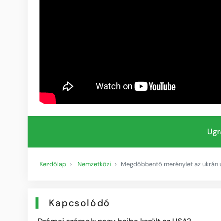
Ugr
Kezdőlap
Nemzetközi
Megdöbbentő merénylet az ukrán ut
Kapcsolódó