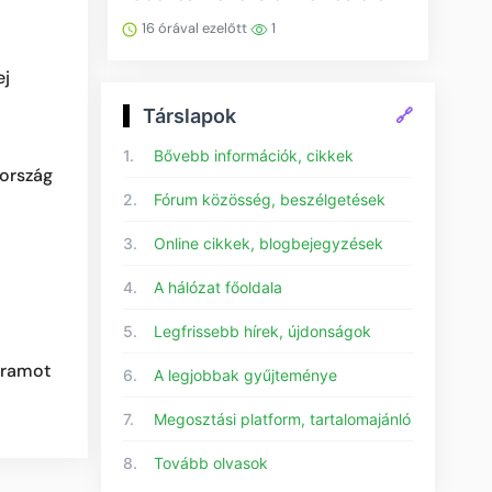
16 órával ezelőtt
1
ej
Társlapok
🔗
1.
Bővebb információk, cikkek
zország
2.
Fórum közösség, beszélgetések
3.
Online cikkek, blogbejegyzések
4.
A hálózat főoldala
5.
Legfrissebb hírek, újdonságok
 áramot
6.
A legjobbak gyűjteménye
7.
Megosztási platform, tartalomajánló
8.
Tovább olvasok