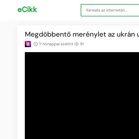
eCikk
Megdöbbentő merénylet az ukrán ut
11 hónappal ezelőtt
91