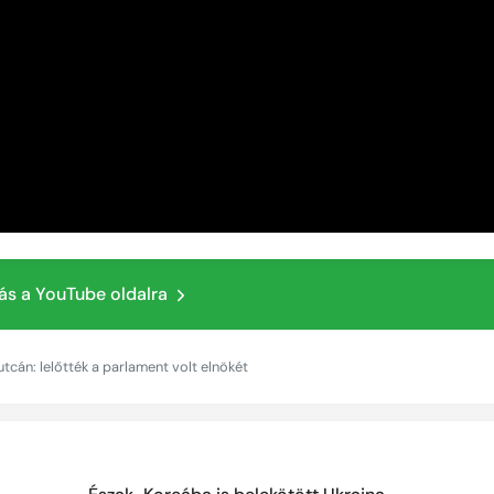
ás a YouTube oldalra
cán: lelőtték a parlament volt elnökét