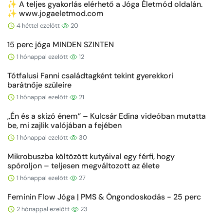
✨ A teljes gyakorlás elérhető a Jóga Életmód oldalán.
✨ www.jogaeletmod.com
4 héttel ezelőtt
20
15 perc jóga MINDEN SZINTEN
1 hónappal ezelőtt
12
Tótfalusi Fanni családtagként tekint gyerekkori
barátnője szüleire
1 hónappal ezelőtt
21
„Én és a skizó énem” – Kulcsár Edina videóban mutatta
be, mi zajlik valójában a fejében
1 hónappal ezelőtt
30
Mikrobuszba költözött kutyáival egy férfi, hogy
spóroljon – teljesen megváltozott az élete
1 hónappal ezelőtt
27
Feminin Flow Jóga | PMS & Öngondoskodás - 25 perc
2 hónappal ezelőtt
23