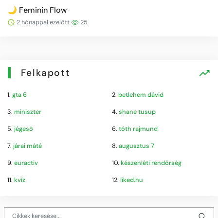
🌙 Feminin Flow
2 hónappal ezelőtt
25
Felkapott
1.
gta 6
2.
betlehem dávid
3.
miniszter
4.
shane tusup
5.
jégeső
6.
tóth rajmund
7.
járai máté
8.
augusztus 7
9.
euractiv
10.
készenléti rendőrség
11.
kvíz
12.
liked.hu