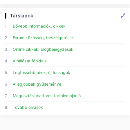
🔗
Társlapok
1.
Bővebb információk, cikkek
2.
Fórum közösség, beszélgetések
3.
Online cikkek, blogbejegyzések
4.
A hálózat főoldala
5.
Legfrissebb hírek, újdonságok
6.
A legjobbak gyűjteménye
7.
Megosztási platform, tartalomajánló
8.
Tovább olvasok