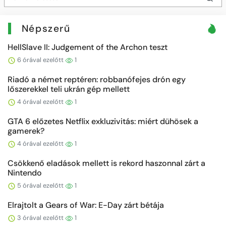
Népszerű
HellSlave II: Judgement of the Archon teszt
6 órával ezelőtt
1
Riadó a német reptéren: robbanófejes drón egy
lőszerekkel teli ukrán gép mellett
4 órával ezelőtt
1
GTA 6 előzetes Netflix exkluzivitás: miért dühösek a
gamerek?
4 órával ezelőtt
1
Csökkenő eladások mellett is rekord haszonnal zárt a
Nintendo
5 órával ezelőtt
1
Elrajtolt a Gears of War: E-Day zárt bétája
3 órával ezelőtt
1