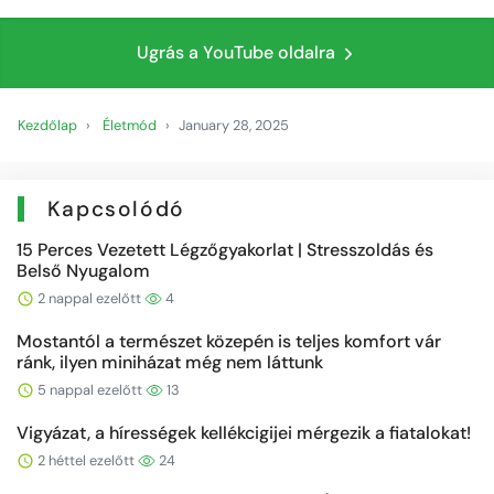
Ugrás a YouTube oldalra
Kezdőlap
Életmód
January 28, 2025
Kapcsolódó
15 Perces Vezetett Légzőgyakorlat | Stresszoldás és
Belső Nyugalom
2 nappal ezelőtt
4
Mostantól a természet közepén is teljes komfort vár
ránk, ilyen miniházat még nem láttunk
5 nappal ezelőtt
13
Vigyázat, a hírességek kellékcigijei mérgezik a fiatalokat!
2 héttel ezelőtt
24