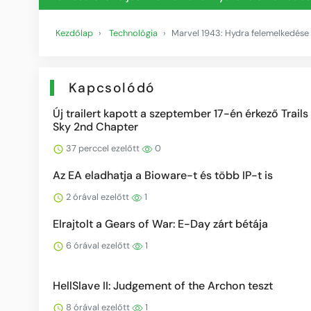
Kezdőlap
Technológia
Marvel 1943: Hydra felemelkedése
Kapcsolódó
Új trailert kapott a szeptember 17-én érkező Trails 
Sky 2nd Chapter
37 perccel ezelőtt
0
Az EA eladhatja a Bioware-t és több IP-t is
2 órával ezelőtt
1
Elrajtolt a Gears of War: E-Day zárt bétája
6 órával ezelőtt
1
HellSlave II: Judgement of the Archon teszt
8 órával ezelőtt
1