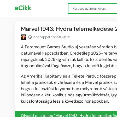
eCikk
Marvel 1943: Hydra felemelkedése
2 hónappal ezelőtt
15
A Paramount Games Studio új vezetése váratlan bej
dátumával kapcsolatban. Eredetileg 2025-re tervez
rajongóknak 2026-ig várniuk kell rá. Ez a döntés va
átgondolásával függ össze, hogy a lehető legjobb
Az Amerikai Kapitány és a Fekete Párduc főszereplé
lehet a játékosok elvárásaira és a Marvel játékok so
hogy a fejlesztési folyamatban mélyreható változta
különösen a két ikonikus hős együttműködését, íg
kulcsfontosságú lesz a következő hónapokban.
Olvasd el a teljes "Marvel 1943: Hydra felemelke