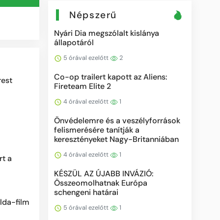
Népszerű
Nyári Dia megszólalt kislánya
állapotáról
5 órával ezelőtt
2
Co-op trailert kapott az Aliens:
rest
Fireteam Elite 2
4 órával ezelőtt
1
Önvédelemre és a veszélyforrások
felismerésére tanítják a
keresztényeket Nagy-Britanniában
4 órával ezelőtt
1
rt a
KÉSZÜL AZ ÚJABB INVÁZIÓ:
Összeomolhatnak Európa
schengeni határai
lda-film
5 órával ezelőtt
1