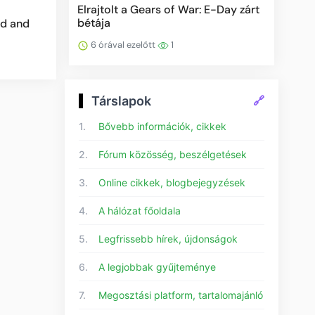
Elrajtolt a Gears of War: E-Day zárt
bétája
od and
6 órával ezelőtt
1
Társlapok
🔗
1.
Bővebb információk, cikkek
2.
Fórum közösség, beszélgetések
3.
Online cikkek, blogbejegyzések
4.
A hálózat főoldala
5.
Legfrissebb hírek, újdonságok
6.
A legjobbak gyűjteménye
7.
Megosztási platform, tartalomajánló