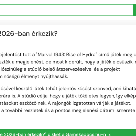
 2026-ban érkezik?
elentést tett a "Marvel 1943: Rise of Hydra" című játék megje
ték a megjelenést, de most kiderült, hogy a játék elcsúszik, 
lószínűleg a stúdió belső átszervezéseivel és a projekt
 minőségű élményt nyújthassák.
sével készülő játék tehát jelentős késést szenved, ami kihat
rára is. A stúdió célja, hogy a játék tökéletes legyen, így elké
tásokat eszközölnek. A rajongók izgatottan várják a játékot,
y a további részletek és a pontos megjelenési dátum ismerete
dése 2026-ban érkezik?" cikket a Gamekapocs.hu-n