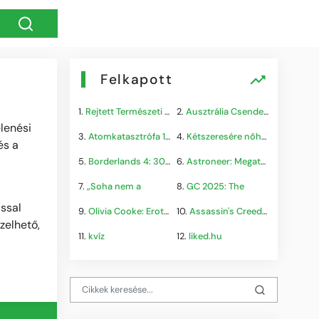
Felkapott
1.
Rejtett Természeti Csoda
2.
Ausztrália Csendes Összeomlása
lenési
3.
Atomkatasztrófa 1985: A
4.
Kétszeresére nőhet a
és a
5.
Borderlands 4: 300.000+
6.
Astroneer: Megatech DLC
7.
„Soha nem a
8.
GC 2025: The
ással
9.
Olivia Cooke: Erotikus
10.
Assassin's Creed Shadows
pzelhető,
11.
kvíz
12.
liked.hu