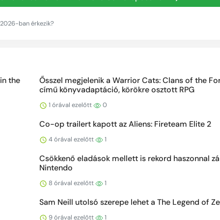
 2026-ban érkezik?
in the
Ősszel megjelenik a Warrior Cats: Clans of the Fo
című könyvadaptáció, körökre osztott RPG
1 órával ezelőtt
0
Co-op trailert kapott az Aliens: Fireteam Elite 2
4 órával ezelőtt
1
Csökkenő eladások mellett is rekord haszonnal zá
Nintendo
8 órával ezelőtt
1
Sam Neill utolsó szerepe lehet a The Legend of Ze
9 órával ezelőtt
1