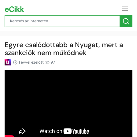
eCikk
Egyre csalódottabb a Nyugat, mert a
szankciók nem működnek
1 évvel ezelőtt
97