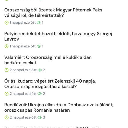
Oroszországból üzentek Magyar Péternek Paks
válságáról, de félreértették?
1 nappal ezelőtt
1
Putyin rendeletet hozott: eldőlt, hova megy Szergej
Lavrov
1 nappal ezelőtt
1
Valamiért Oroszország mellé küldik a dán
hadköteleseket
2 nappal ezelőtt
2
Óriási kudarc: véget ért Zelenszkij 40 napja,
Oroszország mozgósításra készül?
2 nappal ezelőtt
2
Rendkívüli: Ukrajna elkezdte a Donbasz evakuálását;
orosz csapás Románia határán
2 nappal ezelőtt
3