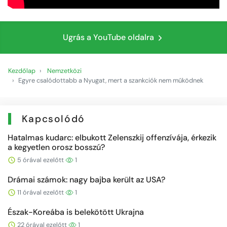
Ugrás a YouTube oldalra
Kezdőlap
Nemzetközi
Egyre csalódottabb a Nyugat, mert a szankciók nem működnek
Kapcsolódó
Hatalmas kudarc: elbukott Zelenszkij offenzívája, érkezik
a kegyetlen orosz bosszú?
5 órával ezelőtt
1
Drámai számok: nagy bajba került az USA?
11 órával ezelőtt
1
Észak-Koreába is belekötött Ukrajna
22 órával ezelőtt
1