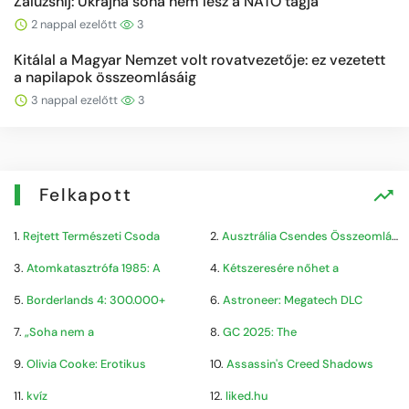
Zaluzsnij: Ukrajna soha nem lesz a NATO tagja
2 nappal ezelőtt
3
Kitálal a Magyar Nemzet volt rovatvezetője: ez vezetett
a napilapok összeomlásáig
3 nappal ezelőtt
3
Felkapott
1.
Rejtett Természeti Csoda
2.
Ausztrália Csendes Összeomlása
3.
Atomkatasztrófa 1985: A
4.
Kétszeresére nőhet a
5.
Borderlands 4: 300.000+
6.
Astroneer: Megatech DLC
7.
„Soha nem a
8.
GC 2025: The
9.
Olivia Cooke: Erotikus
10.
Assassin's Creed Shadows
11.
kvíz
12.
liked.hu