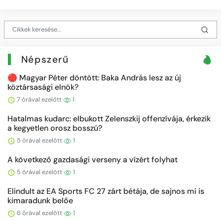
Népszerű
🔴 Magyar Péter döntött: Baka András lesz az új
köztársasági elnök?
7 órával ezelőtt
1
Hatalmas kudarc: elbukott Zelenszkij offenzívája, érkezik
a kegyetlen orosz bosszú?
5 órával ezelőtt
1
A következő gazdasági verseny a vízért folyhat
5 órával ezelőtt
1
Elindult az EA Sports FC 27 zárt bétája, de sajnos mi is
kimaradunk belőe
6 órával ezelőtt
1