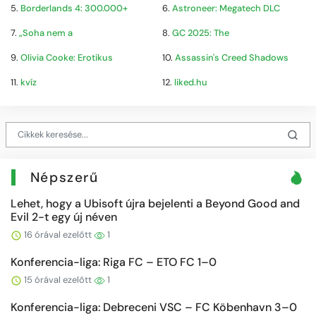
5.
Borderlands 4: 300.000+
6.
Astroneer: Megatech DLC
7.
„Soha nem a
8.
GC 2025: The
9.
Olivia Cooke: Erotikus
10.
Assassin's Creed Shadows
11.
kvíz
12.
liked.hu
Népszerű
Lehet, hogy a Ubisoft újra bejelenti a Beyond Good and
Evil 2-t egy új néven
16 órával ezelőtt
1
Konferencia-liga: Riga FC – ETO FC 1–0
15 órával ezelőtt
1
Konferencia-liga: Debreceni VSC – FC Köbenhavn 3–0