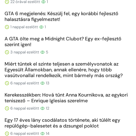
22 órával ezelőtt
1
GTA 6 megjelenés: Készülj fel, egy korábbi fejlesztő
halasztásra figyelmeztet!
1 nappal ezelőtt
1
A GTA ölte meg a Midnight Clubot? Egy ex-fejlesztő
szerint igen!
3 nappal ezelőtt
5
Miért tűntek el szinte teljesen a személyvonatok az
Egyesült Államokban, annak ellenére, hogy több
vasútvonallal rendelkezik, mint bármely más ország?
6 nappal ezelőtt
13
Kerekesszékben: Hová tűnt Anna Kournikova, az egykori
teniszező – Enrique Iglesias szerelme
6 nappal ezelőtt
12
Egy 17 éves lány csodálatos története, aki túlélt egy
repülőgép-balesetet és a dzsungel poklot
6 nappal ezelőtt
14