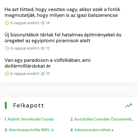
Ha azt hitted, hogy vesztes vagy, akkor ezek a fotók
megmutatják, hogy milyen is az igazi balszerencse
6 nappal ezelőtt
14
Új bizonyítékok tártak fel hatalmas építményeket és
üregeket az egyiptomi piramisok alatt
6 nappal ezelőtt
12
Van egy paradoxon a vízfizikában, ami
dollármilliárdokat ér
6 nappal ezelőtt
15
Felkapott
1.
Rejtett Természeti Csoda
2.
Ausztrália Csendes Összeomlása
3.
Atomkatasztrófa 1985: A
4.
Kétszeresére nőhet a