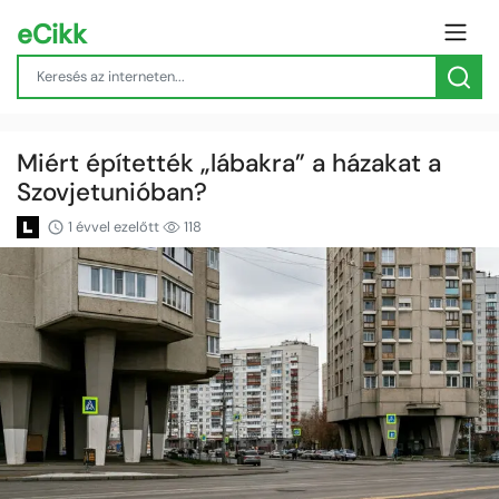
eCikk
Miért építették „lábakra” a házakat a
Szovjetunióban?
1 évvel ezelőtt
118