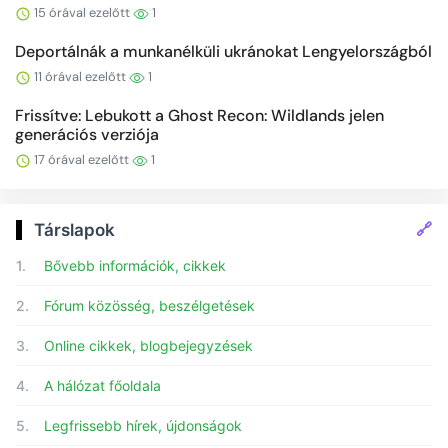
15 órával ezelőtt
1
Deportálnák a munkanélküli ukránokat Lengyelországból
11 órával ezelőtt
1
Frissítve: Lebukott a Ghost Recon: Wildlands jelen
generációs verziója
17 órával ezelőtt
1
🔗
Társlapok
1.
Bővebb információk, cikkek
2.
Fórum közösség, beszélgetések
3.
Online cikkek, blogbejegyzések
4.
A hálózat főoldala
5.
Legfrissebb hírek, újdonságok