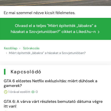
Ez mai szemmel nézve kicsit félelmetes.
Olvasd el a teljes "Miért építették „lábakra” a
házakat a Szovjetunióban?" cikket a Liked.hu-n
Kezdőlap
Szórakozás
Miért építették „lábakra” a házakat a Szovjetunióban?
Kapcsolódó
GTA 6 előzetes Netflix exkluzivitás: miért dühösek a
gamerek?
1 órával ezelőtt
0
GTA 6: A várva várt részletes bemutató dátuma végre
itt van!