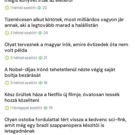
mégis könyvet írtak az életéről
1 héttel ezelőtt
22
Tizenévesen alkut kötötek, most milliárdos vagyon jár
annak, aki a legtovább marad a halállistán
2 héttel ezelőtt
24
Olyat terveznek a magyar írók, amire évtizedek óta nem
volt példa
3 héttel ezelőtt
21
A Nobel-díjas írónő tehetetlenül nézte végig saját
boltja bezárását
3 héttel ezelőtt
18
Kész őrültek háza a Netflix új filmje, óvatosan tessék
hozzá közelíteni
1 hónappal ezelőtt
19
Olyan ostoba fordulattal tért vissza a kedvenc sci-fink,
amit még egy brazil szappanopera készítői is
letagadnának