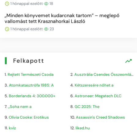
1 hónappal ezelőtt
18
„Minden könyvemet kudarcnak tartom” – meglepő
vallomást tett Krasznahorkai László
1 hónappal ezelőtt
23
Felkapott
1.
Rejtett Természeti Csoda
2.
Ausztrália Csendes Összeomlása
3.
Atomkatasztrófa 1985: A
4.
Kétszeresére nőhet a
5.
Borderlands 4: 300.000+
6.
Astroneer: Megatech DLC
7.
„Soha nem a
8.
GC 2025: The
9.
Olivia Cooke: Erotikus
10.
Assassin's Creed Shadows
11.
kvíz
12.
liked.hu