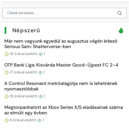
Népszerű
Már nem vagyunk egyedül az augusztus végén érkező
Serious Sam: Shatterverse-ben
18 órával ezelőtt
1
OTP Bank Liga: Kisvárda Master Good–Újpest FC 2–4
17 órával ezelőtt
1
A Control Resonant metróalagútja nem is lehetnének
nyomasztóbbak
18 órával ezelőtt
1
Megtorpanhatott az Xbox Series X/S eladásainak száma
az elmúlt egy évben
6 órával ezelőtt
1