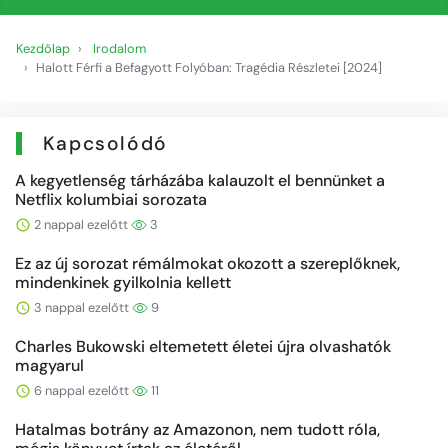
Kezdőlap
Irodalom
Halott Férfi a Befagyott Folyóban: Tragédia Részletei [2024]
Kapcsolódó
A kegyetlenség tárházába kalauzolt el bennünket a
Netflix kolumbiai sorozata
2 nappal ezelőtt
3
Ez az új sorozat rémálmokat okozott a szereplőknek,
mindenkinek gyilkolnia kellett
3 nappal ezelőtt
9
Charles Bukowski eltemetett életei újra olvashatók
magyarul
6 nappal ezelőtt
11
Hatalmas botrány az Amazonon, nem tudott róla,