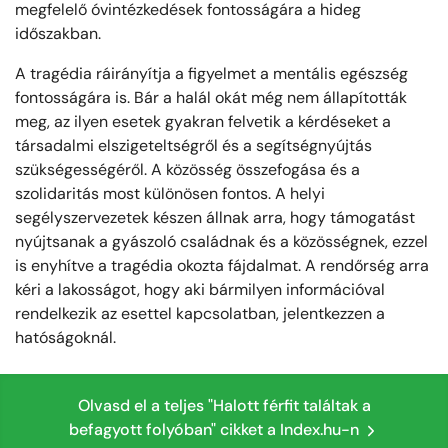
megfelelő óvintézkedések fontosságára a hideg
időszakban.
A tragédia ráirányítja a figyelmet a mentális egészség
fontosságára is. Bár a halál okát még nem állapították
meg, az ilyen esetek gyakran felvetik a kérdéseket a
társadalmi elszigeteltségről és a segítségnyújtás
szükségességéről. A közösség összefogása és a
szolidaritás most különösen fontos. A helyi
segélyszervezetek készen állnak arra, hogy támogatást
nyújtsanak a gyászoló családnak és a közösségnek, ezzel
is enyhítve a tragédia okozta fájdalmat. A rendőrség arra
kéri a lakosságot, hogy aki bármilyen információval
rendelkezik az esettel kapcsolatban, jelentkezzen a
hatóságoknál.
Olvasd el a teljes "Halott férfit találtak a
befagyott folyóban" cikket a Index.hu-n