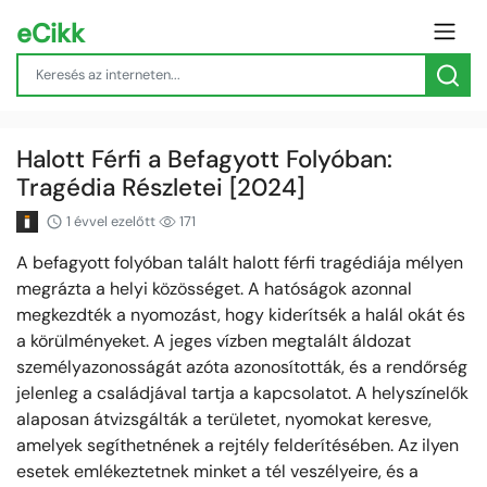
eCikk
Halott Férfi a Befagyott Folyóban:
Tragédia Részletei [2024]
1 évvel ezelőtt
171
A befagyott folyóban talált halott férfi tragédiája mélyen
megrázta a helyi közösséget. A hatóságok azonnal
megkezdték a nyomozást, hogy kiderítsék a halál okát és
a körülményeket. A jeges vízben megtalált áldozat
személyazonosságát azóta azonosították, és a rendőrség
jelenleg a családjával tartja a kapcsolatot. A helyszínelők
alaposan átvizsgálták a területet, nyomokat keresve,
amelyek segíthetnének a rejtély felderítésében. Az ilyen
esetek emlékeztetnek minket a tél veszélyeire, és a