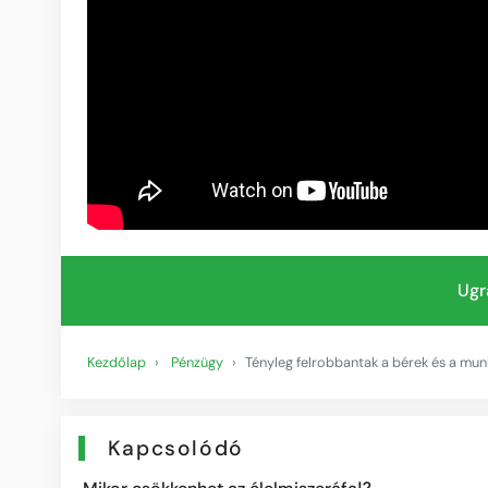
Ugr
Kezdőlap
Pénzügy
Tényleg felrobbantak a bérek és a mun
Kapcsolódó