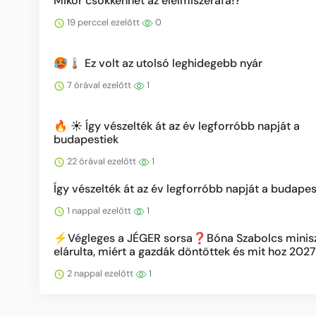
Mikor csökkenhet az élelmiszeráfa⁉️
19 perccel ezelőtt
0
🥵🌡️ Ez volt az utolsó leghidegebb nyár
7 órával ezelőtt
1
🔥 ☀️ Így vészelték át az év legforróbb napját a
budapestiek
22 órával ezelőtt
1
Így vészelték át az év legforróbb napját a budapes
1 nappal ezelőtt
1
⚡️Végleges a JÉGER sorsa❓Bóna Szabolcs minis
elárulta, miért a gazdák döntöttek és mit hoz 2027
2 nappal ezelőtt
1