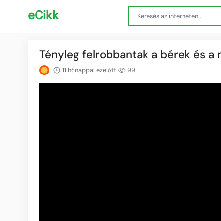
eCikk
Tényleg felrobbantak a bérek és a
11 hónappal ezelőtt
99