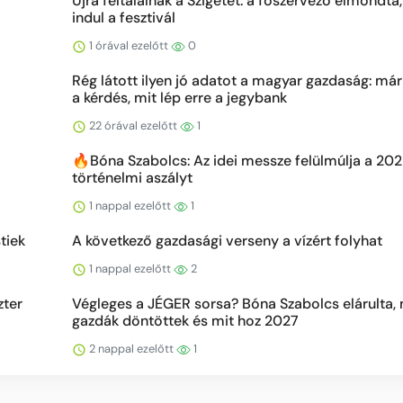
Újra feltalálnák a Szigetet: a főszervező elmondta
indul a fesztivál
1 órával ezelőtt
0
Rég látott ilyen jó adatot a magyar gazdaság: már
a kérdés, mit lép erre a jegybank
22 órával ezelőtt
1
🔥Bóna Szabolcs: Az idei messze felülmúlja a 20
történelmi aszályt
1 nappal ezelőtt
1
tiek
A következő gazdasági verseny a vízért folyhat
1 nappal ezelőtt
2
zter
Végleges a JÉGER sorsa? Bóna Szabolcs elárulta, 
gazdák döntöttek és mit hoz 2027
2 nappal ezelőtt
1