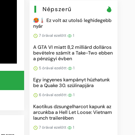
Népszerű
🥵🌡️ Ez volt az utolsó leghidegebb
nyár
7 órával ezelőtt
1
A GTA VI miatt 8,2 milliárd dolláros
bevételre számít a Take-Two ebben
a pénzügyi évben
5 órával ezelőtt
1
Egy ingyenes kampányt húzhatunk
be a Quake 30. szülinapjára
6 órával ezelőtt
1
Kaotikus dzsungelharcot kapunk az
arcunkba a Hell Let Loose: Vietnam
launch trailerében
7 órával ezelőtt
1