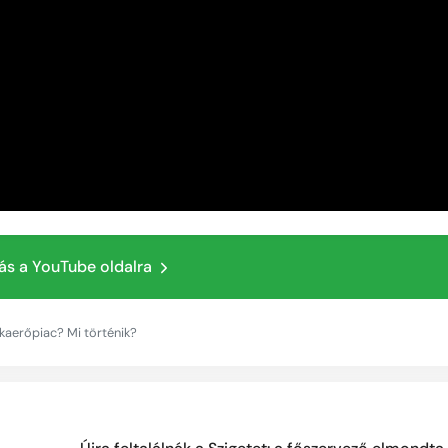
ás a YouTube oldalra
kaerőpiac? Mi történik?