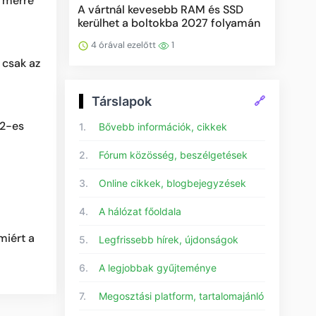
, merre
A vártnál kevesebb RAM és SSD
kerülhet a boltokba 2027 folyamán
4 órával ezelőtt
1
 csak az
Társlapok
🔗
22-es
1.
Bővebb információk, cikkek
2.
Fórum közösség, beszélgetések
3.
Online cikkek, blogbejegyzések
4.
A hálózat főoldala
miért a
5.
Legfrissebb hírek, újdonságok
6.
A legjobbak gyűjteménye
7.
Megosztási platform, tartalomajánló