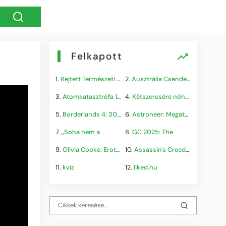
Felkapott
1.
Rejtett Természeti Csoda
2.
Ausztrália Csendes Összeomlása
3.
Atomkatasztrófa 1985: A
4.
Kétszeresére nőhet a
5.
Borderlands 4: 300.000+
6.
Astroneer: Megatech DLC
7.
„Soha nem a
8.
GC 2025: The
9.
Olivia Cooke: Erotikus
10.
Assassin's Creed Shadows
11.
kvíz
12.
liked.hu