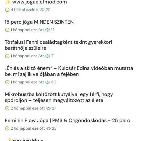
✨ www.jogaeletmod.com
4 héttel ezelőtt
20
15 perc jóga MINDEN SZINTEN
1 hónappal ezelőtt
12
Tótfalusi Fanni családtagként tekint gyerekkori
barátnője szüleire
1 hónappal ezelőtt
21
„Én és a skizó énem” – Kulcsár Edina videóban mutatta
be, mi zajlik valójában a fejében
1 hónappal ezelőtt
30
Mikrobuszba költözött kutyáival egy férfi, hogy
spóroljon – teljesen megváltozott az élete
2 hónappal ezelőtt
27
Feminin Flow Jóga | PMS & Öngondoskodás - 25 perc
2 hónappal ezelőtt
23
🌙 Feminin Flow