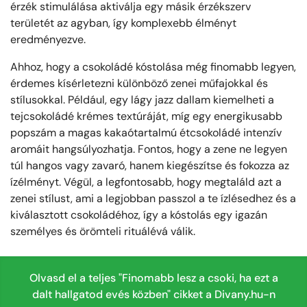
érzék stimulálása aktiválja egy másik érzékszerv
területét az agyban, így komplexebb élményt
eredményezve.
Ahhoz, hogy a csokoládé kóstolása még finomabb legyen,
érdemes kísérletezni különböző zenei műfajokkal és
stílusokkal. Például, egy lágy jazz dallam kiemelheti a
tejcsokoládé krémes textúráját, míg egy energikusabb
popszám a magas kakaótartalmú étcsokoládé intenzív
aromáit hangsúlyozhatja. Fontos, hogy a zene ne legyen
túl hangos vagy zavaró, hanem kiegészítse és fokozza az
ízélményt. Végül, a legfontosabb, hogy megtaláld azt a
zenei stílust, ami a legjobban passzol a te ízlésedhez és a
kiválasztott csokoládéhoz, így a kóstolás egy igazán
személyes és örömteli rituálévá válik.
Olvasd el a teljes "Finomabb lesz a csoki, ha ezt a
dalt hallgatod evés közben" cikket a Divany.hu-n