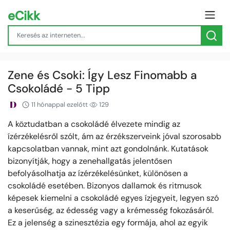
eCikk
Zene és Csoki: Így Lesz Finomabb a
Csokoládé - 5 Tipp
11 hónappal ezelőtt
129
A köztudatban a csokoládé élvezete mindig az
ízérzékelésről szólt, ám az érzékszerveink jóval szorosabb
kapcsolatban vannak, mint azt gondolnánk. Kutatások
bizonyítják, hogy a zenehallgatás jelentősen
befolyásolhatja az ízérzékelésünket, különösen a
csokoládé esetében. Bizonyos dallamok és ritmusok
képesek kiemelni a csokoládé egyes ízjegyeit, legyen szó
a keserűség, az édesség vagy a krémesség fokozásáról.
Ez a jelenség a szinesztézia egy formája, ahol az egyik