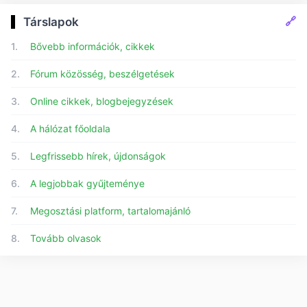
🔗
Társlapok
1.
Bővebb információk, cikkek
2.
Fórum közösség, beszélgetések
3.
Online cikkek, blogbejegyzések
4.
A hálózat főoldala
5.
Legfrissebb hírek, újdonságok
6.
A legjobbak gyűjteménye
7.
Megosztási platform, tartalomajánló
8.
Tovább olvasok