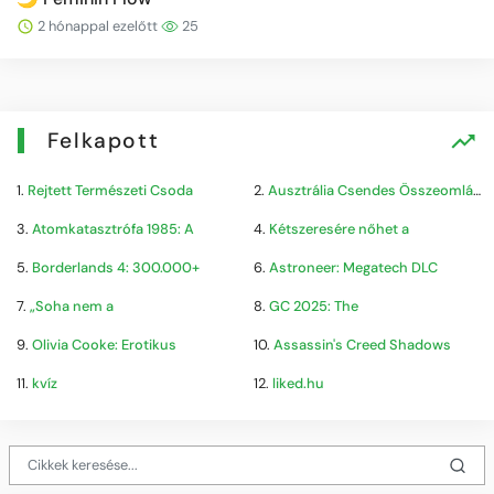
2 hónappal ezelőtt
25
Felkapott
1.
Rejtett Természeti Csoda
2.
Ausztrália Csendes Összeomlása
3.
Atomkatasztrófa 1985: A
4.
Kétszeresére nőhet a
5.
Borderlands 4: 300.000+
6.
Astroneer: Megatech DLC
7.
„Soha nem a
8.
GC 2025: The
9.
Olivia Cooke: Erotikus
10.
Assassin's Creed Shadows
11.
kvíz
12.
liked.hu