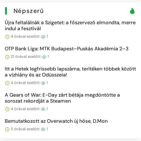
Népszerű
Újra feltalálnák a Szigetet: a főszervező elmondta, merre
indul a fesztivál
4 órával ezelőtt
1
OTP Bank Liga: MTK Budapest–Puskás Akadémia 2–3
21 órával ezelőtt
1
Itt a Hetek legfrissebb lapszáma, terítéken többek között
a vízhiány és az Odüsszeia!
4 órával ezelőtt
1
A Gears of War: E-Day zárt bétája megdöntötte a
sorozat rekordját a Steamen
4 órával ezelőtt
1
Bemutatkozott az Overwatch új hőse, D.Mon
5 órával ezelőtt
1