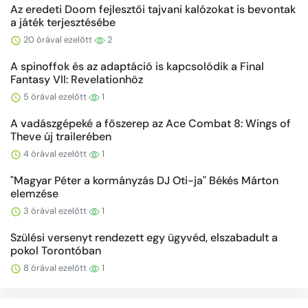
Az eredeti Doom fejlesztői tajvani kalózokat is bevontak
a játék terjesztésébe
20 órával ezelőtt
2
A spinoffok és az adaptáció is kapcsolódik a Final
Fantasy VII: Revelationhöz
5 órával ezelőtt
1
A vadászgépeké a főszerep az Ace Combat 8: Wings of
Theve új trailerében
4 órával ezelőtt
1
"Magyar Péter a kormányzás DJ Oti-ja" Békés Márton
elemzése
3 órával ezelőtt
1
Szülési versenyt rendezett egy ügyvéd, elszabadult a
pokol Torontóban
8 órával ezelőtt
1