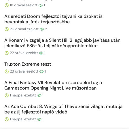
18 órával ezelőtt
1
Az eredeti Doom fejlesztői tajvani kalózokat is
bevontak a játék terjesztésébe
20 órával ezelőtt
2
A Konami vizsgálja a Silent Hill 2 legújabb javítása után
jelentkező PS5-ös teljesítményproblémákat
22 órával ezelőtt
1
Truxton Extreme teszt
23 órával ezelőtt
1
A Final Fantasy VII Revelation szerepelni fog a
Gamescom Opening Night Live műsorában
1 nappal ezelőtt
1
Az Ace Combat 8: Wings of Theve zenei világát mutatja
be az új fejlesztői napló videó
1 nappal ezelőtt
1