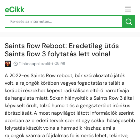
eCikk
Saints Row Reboot: Eredetileg ütős
Saints Row 3 folytatás lett volna!
11 hónappal ezelőtt
99
A 2022-es Saints Row reboot, bár szórakoztató játék
volt, a rajongók körében vegyes fogadtatásra talált a
korábbi részekhez képest radikálisan eltérő narratívája
és hangulata miatt. Sokan hiányolták a Saints Row 3 által
képviselt őrült, túlzó humort és a gengszterélet irónikus
ábrázolását. A most napvilágot látott információk szerint
azonban az eredeti tervek szerint egy sokkal hűségesebb
folytatás készült volna a harmadik részhez, ami a
rajongók számára fájdalmas felismerés lehet, tekintve,