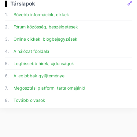
🔗
Társlapok
1.
Bővebb információk, cikkek
2.
Fórum közösség, beszélgetések
3.
Online cikkek, blogbejegyzések
4.
A hálózat főoldala
5.
Legfrissebb hírek, újdonságok
6.
A legjobbak gyűjteménye
7.
Megosztási platform, tartalomajánló
8.
Tovább olvasok