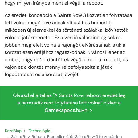
hogy milyen irányba ment el végül a reboot.
Az eredeti koncepció a Saints Row 3 közvetlen folytatása
lett volna, megőrizve annak stílusát és humorát,
miközben új elemekkel és történeti szálakkal bővítették
volna a játékmenetet. Ez a verzió valószínűleg sokkal
jobban megfelelt volna a rajongók elvárásainak, akik a
sorozat ezen érájához ragaszkodnak. Kíváncsi lehet az
ember, hogy miért döntöttek végül a reboot mellett, és
vajon ez a döntés mennyire befolyásolta a játék
fogadtatását és a sorozat jövőjét.
Olvasd el a teljes "A Saints Row reboot eredetileg
a harmadik rész folytatása lett volna" cikket a
Gamekapocs.hu-n
Kezdőlap
Technológia
Saints Row Reboot: Eredetileg ütős Saints Row 3 folytatás lett