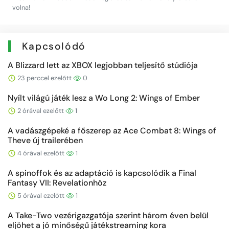
volna!
Kapcsolódó
A Blizzard lett az XBOX legjobban teljesítő stúdiója
23 perccel ezelőtt
0
Nyílt világú játék lesz a Wo Long 2: Wings of Ember
2 órával ezelőtt
1
A vadászgépeké a főszerep az Ace Combat 8: Wings of
Theve új trailerében
4 órával ezelőtt
1
A spinoffok és az adaptáció is kapcsolódik a Final
Fantasy VII: Revelationhöz
5 órával ezelőtt
1
A Take-Two vezérigazgatója szerint három éven belül
eljöhet a jó minőségű játékstreaming kora