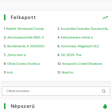
Felkapott
1.
Rejtett Természeti Csoda
2.
Ausztrália Csendes Összeomlása
3.
Atomkatasztrófa 1985: A
4.
Kétszeresére nőhet a
5.
Borderlands 4: 300.000+
6.
Astroneer: Megatech DLC
7.
„Soha nem a
8.
GC 2025: The
9.
Olivia Cooke: Erotikus
10.
Assassin's Creed Shadows
11.
kvíz
12.
liked.hu
Népszerű