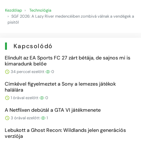
Kezdőlap
Technológia
SGF 2026: A Lazy River medencéiben zombivá válnak a vendégek a
pisitől
Kapcsolódó
Elindult az EA Sports FC 27 zárt bétája, de sajnos mi is
kimaradunk belőe
34 perccel ezelőtt
0
Címkével figyelmeztet a Sony a lemezes játékok
halálára
1 órával ezelőtt
0
A Netflixen debütál a GTA VI játékmenete
3 órával ezelőtt
1
Lebukott a Ghost Recon: Wildlands jelen generációs
verziója