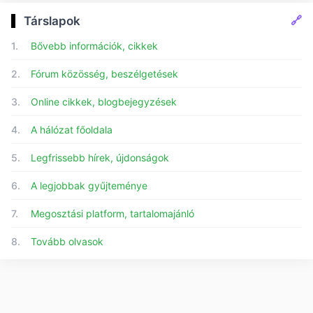
🔗
Társlapok
1.
Bővebb információk, cikkek
2.
Fórum közösség, beszélgetések
3.
Online cikkek, blogbejegyzések
4.
A hálózat főoldala
5.
Legfrissebb hírek, újdonságok
6.
A legjobbak gyűjteménye
7.
Megosztási platform, tartalomajánló
8.
Tovább olvasok