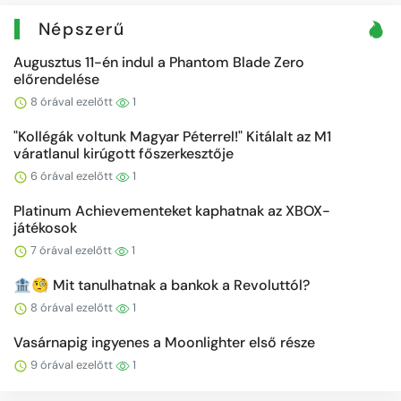
Népszerű
Augusztus 11-én indul a Phantom Blade Zero
előrendelése
8 órával ezelőtt
1
"Kollégák voltunk Magyar Péterrel!" Kitálalt az M1
váratlanul kirúgott főszerkesztője
6 órával ezelőtt
1
Platinum Achievementeket kaphatnak az XBOX-
játékosok
7 órával ezelőtt
1
🏦🧐 Mit tanulhatnak a bankok a Revoluttól?
8 órával ezelőtt
1
Vasárnapig ingyenes a Moonlighter első része
9 órával ezelőtt
1