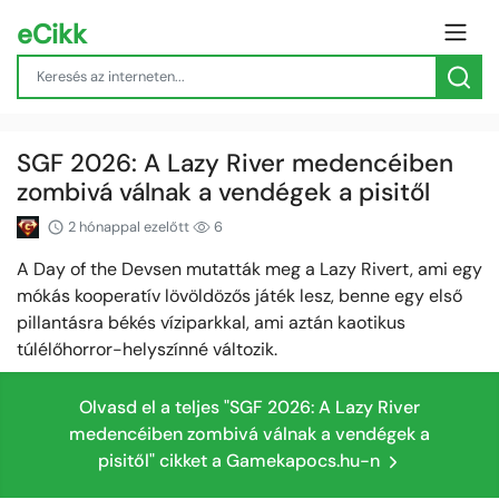
eCikk
SGF 2026: A Lazy River medencéiben
zombivá válnak a vendégek a pisitől
2 hónappal ezelőtt
6
A Day of the Devsen mutatták meg a Lazy Rivert, ami egy
mókás kooperatív lövöldözős játék lesz, benne egy első
pillantásra békés víziparkkal, ami aztán kaotikus
túlélőhorror-helyszínné változik.
Olvasd el a teljes "SGF 2026: A Lazy River
medencéiben zombivá válnak a vendégek a
pisitől" cikket a Gamekapocs.hu-n