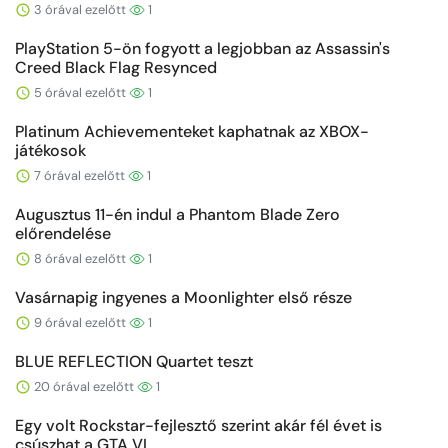
3 órával ezelőtt
1
PlayStation 5-ön fogyott a legjobban az Assassin's
Creed Black Flag Resynced
5 órával ezelőtt
1
Platinum Achievementeket kaphatnak az XBOX-
játékosok
7 órával ezelőtt
1
Augusztus 11-én indul a Phantom Blade Zero
előrendelése
8 órával ezelőtt
1
Vasárnapig ingyenes a Moonlighter első része
9 órával ezelőtt
1
BLUE REFLECTION Quartet teszt
20 órával ezelőtt
1
Egy volt Rockstar-fejlesztő szerint akár fél évet is
csúszhat a GTA VI