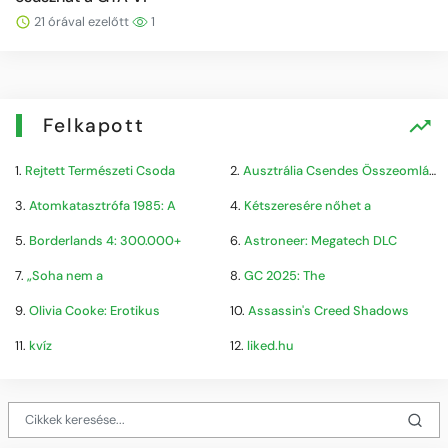
21 órával ezelőtt
1
Felkapott
1.
Rejtett Természeti Csoda
2.
Ausztrália Csendes Összeomlása
3.
Atomkatasztrófa 1985: A
4.
Kétszeresére nőhet a
5.
Borderlands 4: 300.000+
6.
Astroneer: Megatech DLC
7.
„Soha nem a
8.
GC 2025: The
9.
Olivia Cooke: Erotikus
10.
Assassin's Creed Shadows
11.
kvíz
12.
liked.hu