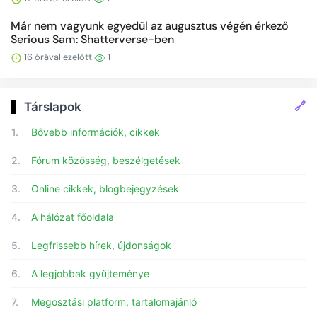
Már nem vagyunk egyedül az augusztus végén érkező
Serious Sam: Shatterverse-ben
16 órával ezelőtt
1
🔗
Társlapok
1.
Bővebb információk, cikkek
2.
Fórum közösség, beszélgetések
3.
Online cikkek, blogbejegyzések
4.
A hálózat főoldala
5.
Legfrissebb hírek, újdonságok
6.
A legjobbak gyűjteménye
7.
Megosztási platform, tartalomajánló