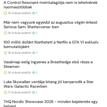
A Control Resonant metróalagútja nem is lehetnének
nyomasztóbbak
15 órával ezelőtt
1
Már nem vagyunk egyedül az augusztus végén érkező
Serious Sam: Shatterverse-ben
16 órával ezelőtt
1
100 millió dollárt fizethetett a Netflix a GTA VI exkluzív
bemutatójáért
16 órával ezelőtt
1
Vasárnap estig ingyenes a Breathedge első része a
Steamen
16 órával ezelőtt
1
Luke Skywalker verdája bitang jól kanyarodik a Star
Wars: Galactic Racerben
17 órával ezelőtt
1
THQ Nordic Showcase 2026 - minden bejelentés egy
helyen!