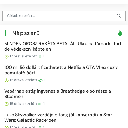
Népszerű
MINDEN OROSZ RAKÉTA BETALÁL: Ukrajna támadni tud,
de védekezni képtelen
17 órával ezelőtt
1
100 millió dollárt fizethetett a Netflix a GTA VI exkluzív
bemutatójáért
16 órával ezelőtt
1
Vasárnap estig ingyenes a Breathedge első része a
Steamen
16 órával ezelőtt
1
Luke Skywalker verdája bitang jól kanyarodik a Star
Wars: Galactic Racerben
17 órával ezelőtt
1