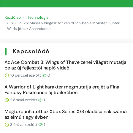
Kezdőlap
Technológia
SGF 2026: Masszív kiegészítőt kap 2027-ben a Monster Hunter
Wilds, jön az Ascendance
Kapcsolódó
Az Ace Combat 8: Wings of Theve zenei világát mutatja
be az új fejlesztői napló videó
10 perccel ezelőtt
0
A Warrior of Light karakter megmutatja erejét a Final
Fantasy Resonance új trailerében
2 órával ezelőtt
1
Megtorpanhatott az Xbox Series X/S eladásainak száma
az elmúlt egy évben
3 órával ezelőtt
1