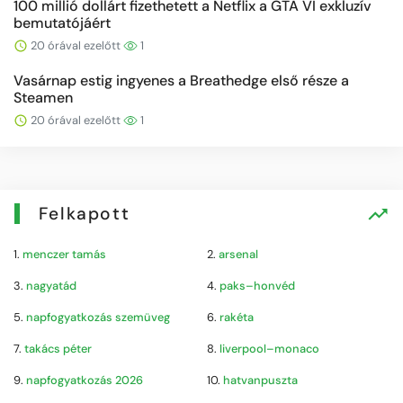
100 millió dollárt fizethetett a Netflix a GTA VI exkluzív
bemutatójáért
20 órával ezelőtt
1
Vasárnap estig ingyenes a Breathedge első része a
Steamen
20 órával ezelőtt
1
Felkapott
1.
menczer tamás
2.
arsenal
3.
nagyatád
4.
paks–honvéd
5.
napfogyatkozás szemüveg
6.
rakéta
7.
takács péter
8.
liverpool–monaco
9.
napfogyatkozás 2026
10.
hatvanpuszta