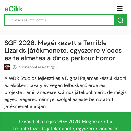
eCikk
SGF 2026: Megérkezett a Terrible
Lizards játékmenete, egyszerre vicces
és félelmetes a dínós parkour horror
2 hónappal ezelőtt
11
A WDR Studios fejleszti és a Digital Pajamas készül kiadni
az elsőként tavaly év végén felbukkanó érdekes
projektet, ami ránézésre számos játékból merít, de mégis
egyedi végeredménnyel szolgál az este bemutatott
játékmenet alapján.
Olvasd el a teljes "SGF 2026: Megérkezett a
Terrible Lizards játékmenete, egyszerre vicces és