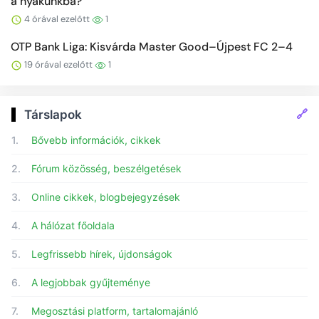
a nyakunkba?
4 órával ezelőtt
1
OTP Bank Liga: Kisvárda Master Good–Újpest FC 2–4
19 órával ezelőtt
1
🔗
Társlapok
1.
Bővebb információk, cikkek
2.
Fórum közösség, beszélgetések
3.
Online cikkek, blogbejegyzések
4.
A hálózat főoldala
5.
Legfrissebb hírek, újdonságok
6.
A legjobbak gyűjteménye
7.
Megosztási platform, tartalomajánló