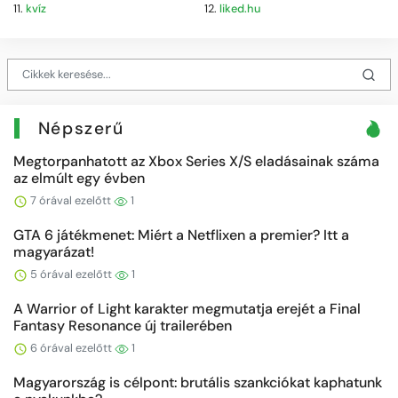
11.
kvíz
12.
liked.hu
Népszerű
Megtorpanhatott az Xbox Series X/S eladásainak száma
az elmúlt egy évben
7 órával ezelőtt
1
GTA 6 játékmenet: Miért a Netflixen a premier? Itt a
magyarázat!
5 órával ezelőtt
1
A Warrior of Light karakter megmutatja erejét a Final
Fantasy Resonance új trailerében
6 órával ezelőtt
1
Magyarország is célpont: brutális szankciókat kaphatunk