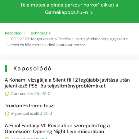
félelmetes a dínós parkour horror" cikket a
Gamekapocs.hu-n
Kezdőlap
Technológia
SGF 2026: Megérkezett a Terrible Lizards játékmenete, egyszerre
vicces és félelmetes a dínós parkour horror
Kapcsolódó
A Konami vizsgálja a Silent Hill 2 legújabb javítása után
jelentkező PS5-ös teljesítményproblémákat
2 perccel ezelőtt
0
Truxton Extreme teszt
51 perccel ezelőtt
0
A Final Fantasy VII Revelation szerepelni fog a
Gamescom Opening Night Live műsorában