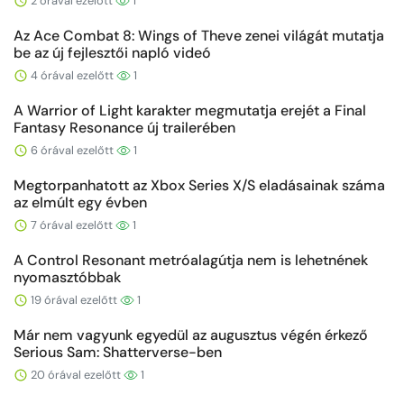
2 órával ezelőtt
1
Az Ace Combat 8: Wings of Theve zenei világát mutatja
be az új fejlesztői napló videó
4 órával ezelőtt
1
A Warrior of Light karakter megmutatja erejét a Final
Fantasy Resonance új trailerében
6 órával ezelőtt
1
Megtorpanhatott az Xbox Series X/S eladásainak száma
az elmúlt egy évben
7 órával ezelőtt
1
A Control Resonant metróalagútja nem is lehetnének
nyomasztóbbak
19 órával ezelőtt
1
Már nem vagyunk egyedül az augusztus végén érkező
Serious Sam: Shatterverse-ben
20 órával ezelőtt
1