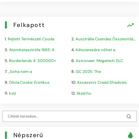
Felkapott
1.
Rejtett Természeti Csoda
2.
Ausztrália Csendes Összeomlása
3.
Atomkatasztrófa 1985: A
4.
Kétszeresére nőhet a
5.
Borderlands 4: 300.000+
6.
Astroneer: Megatech DLC
7.
„Soha nem a
8.
GC 2025: The
9.
Olivia Cooke: Erotikus
10.
Assassin's Creed Shadows
11.
kvíz
12.
liked.hu
Népszerű