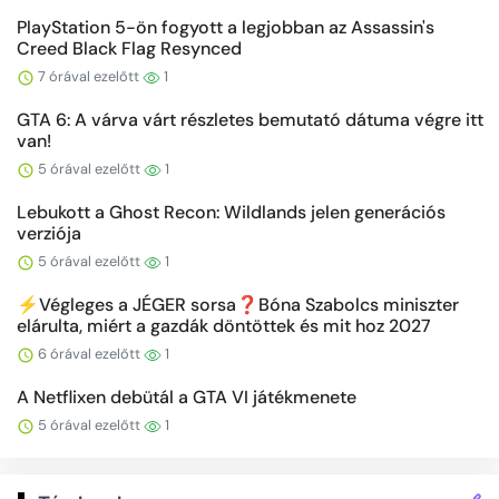
PlayStation 5-ön fogyott a legjobban az Assassin's
Creed Black Flag Resynced
7 órával ezelőtt
1
GTA 6: A várva várt részletes bemutató dátuma végre itt
van!
5 órával ezelőtt
1
Lebukott a Ghost Recon: Wildlands jelen generációs
verziója
5 órával ezelőtt
1
⚡️Végleges a JÉGER sorsa❓Bóna Szabolcs miniszter
elárulta, miért a gazdák döntöttek és mit hoz 2027
6 órával ezelőtt
1
A Netflixen debütál a GTA VI játékmenete
5 órával ezelőtt
1