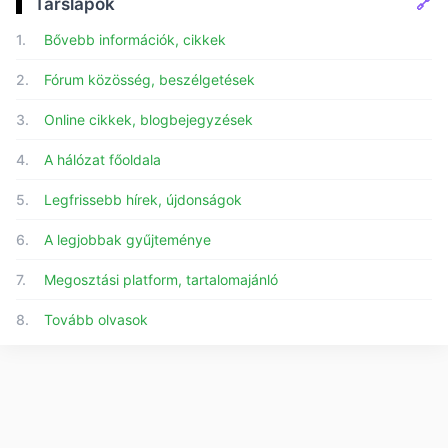
🔗
Társlapok
1.
Bővebb információk, cikkek
2.
Fórum közösség, beszélgetések
3.
Online cikkek, blogbejegyzések
4.
A hálózat főoldala
5.
Legfrissebb hírek, újdonságok
6.
A legjobbak gyűjteménye
7.
Megosztási platform, tartalomajánló
8.
Tovább olvasok