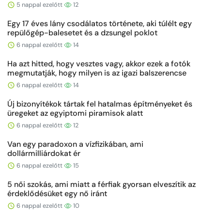
5 nappal ezelőtt
12
Egy 17 éves lány csodálatos története, aki túlélt egy
repülőgép-balesetet és a dzsungel poklot
6 nappal ezelőtt
14
Ha azt hitted, hogy vesztes vagy, akkor ezek a fotók
megmutatják, hogy milyen is az igazi balszerencse
6 nappal ezelőtt
14
Új bizonyítékok tártak fel hatalmas építményeket és
üregeket az egyiptomi piramisok alatt
6 nappal ezelőtt
12
Van egy paradoxon a vízfizikában, ami
dollármilliárdokat ér
6 nappal ezelőtt
15
5 női szokás, ami miatt a férfiak gyorsan elveszítik az
érdeklődésüket egy nő iránt
6 nappal ezelőtt
10