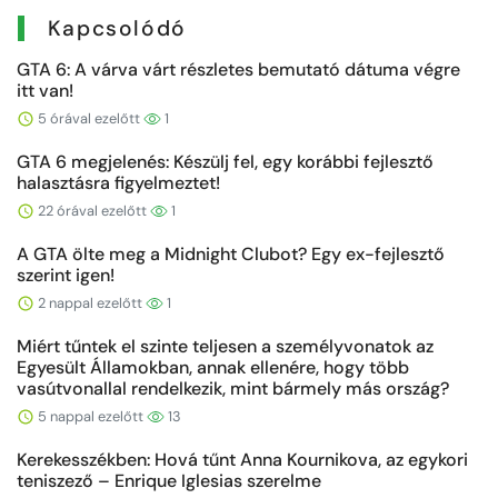
Kapcsolódó
GTA 6: A várva várt részletes bemutató dátuma végre
itt van!
5 órával ezelőtt
1
GTA 6 megjelenés: Készülj fel, egy korábbi fejlesztő
halasztásra figyelmeztet!
22 órával ezelőtt
1
A GTA ölte meg a Midnight Clubot? Egy ex-fejlesztő
szerint igen!
2 nappal ezelőtt
1
Miért tűntek el szinte teljesen a személyvonatok az
Egyesült Államokban, annak ellenére, hogy több
vasútvonallal rendelkezik, mint bármely más ország?
5 nappal ezelőtt
13
Kerekesszékben: Hová tűnt Anna Kournikova, az egykori
teniszező – Enrique Iglesias szerelme