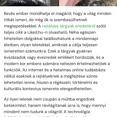
Kevés ember mondhatja el magáról, hogy a világ minden
titkát ismeri, de még ők is szembesülhetnek
meglepetésekkel. A
rejtélyes tárgyak eredetéről
szóló
teljes cikk a Liked.hu-n olvasható. Néha egészen
hihetetlen dolgokkal találkozhatunk a mindennapi
életben, olyan leletekkel, amiknek a célja teljesen
ismeretlen számunkra. Ezek a tárgyak gyakran
évszázadok vagy évezredek emlékeit hordozzák, és a
modern kor embere számára nehezen értelmezhetőek a
funkcióik. Az internet és a hatalmas online tudásbázis
nélkül ezeknek a rejtélyeknek a megfejtése szinte
lehetetlen lenne, hiszen a régészeti, történelmi és
kulturális kontextus ismerete elengedhetetlen.
Az ilyen leletek nem csupán a múltba engednek
betekintést, hanem rávilágítanak arra is, hogy mennyi
mindent nem tudunk a világról. A technológia