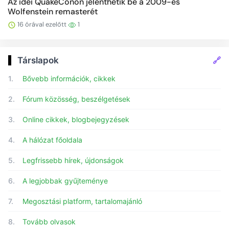
Az idei QuakeConon jelenthetik be a 2009-es
Wolfenstein remasterét
16 órával ezelőtt
1
🔗
Társlapok
1.
Bővebb információk, cikkek
2.
Fórum közösség, beszélgetések
3.
Online cikkek, blogbejegyzések
4.
A hálózat főoldala
5.
Legfrissebb hírek, újdonságok
6.
A legjobbak gyűjteménye
7.
Megosztási platform, tartalomajánló
8.
Tovább olvasok