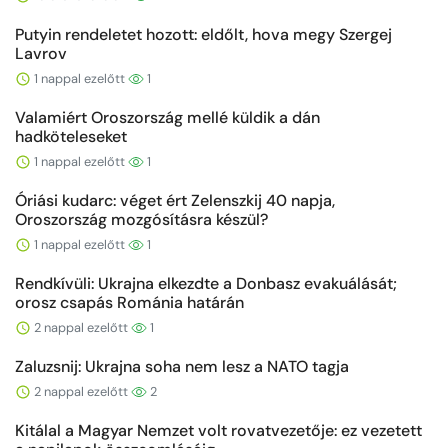
Putyin rendeletet hozott: eldőlt, hova megy Szergej
Lavrov
1 nappal ezelőtt
1
Valamiért Oroszország mellé küldik a dán
hadköteleseket
1 nappal ezelőtt
1
Óriási kudarc: véget ért Zelenszkij 40 napja,
Oroszország mozgósításra készül?
1 nappal ezelőtt
1
Rendkívüli: Ukrajna elkezdte a Donbasz evakuálását;
orosz csapás Románia határán
2 nappal ezelőtt
1
Zaluzsnij: Ukrajna soha nem lesz a NATO tagja
2 nappal ezelőtt
2
Kitálal a Magyar Nemzet volt rovatvezetője: ez vezetett