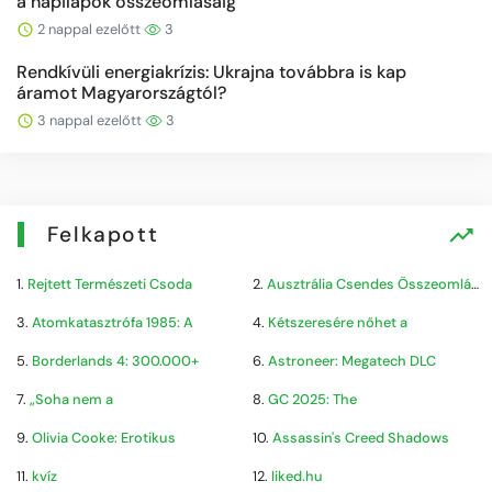
a napilapok összeomlásáig
2 nappal ezelőtt
3
Rendkívüli energiakrízis: Ukrajna továbbra is kap
áramot Magyarországtól?
3 nappal ezelőtt
3
Felkapott
1.
Rejtett Természeti Csoda
2.
Ausztrália Csendes Összeomlása
3.
Atomkatasztrófa 1985: A
4.
Kétszeresére nőhet a
5.
Borderlands 4: 300.000+
6.
Astroneer: Megatech DLC
7.
„Soha nem a
8.
GC 2025: The
9.
Olivia Cooke: Erotikus
10.
Assassin's Creed Shadows
11.
kvíz
12.
liked.hu