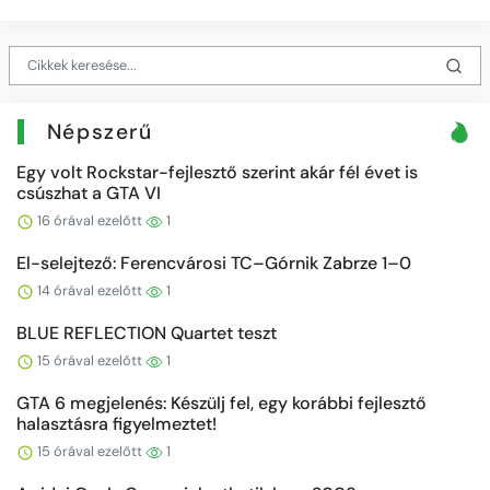
Népszerű
Egy volt Rockstar-fejlesztő szerint akár fél évet is
csúszhat a GTA VI
16 órával ezelőtt
1
El-selejtező: Ferencvárosi TC–Górnik Zabrze 1–0
14 órával ezelőtt
1
BLUE REFLECTION Quartet teszt
15 órával ezelőtt
1
GTA 6 megjelenés: Készülj fel, egy korábbi fejlesztő
halasztásra figyelmeztet!
15 órával ezelőtt
1