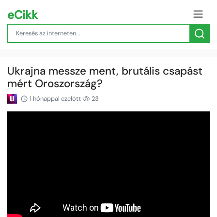
eCikk
Ukrajna messze ment, brutális csapást
mért Oroszország?
1 hónappal ezelőtt
23