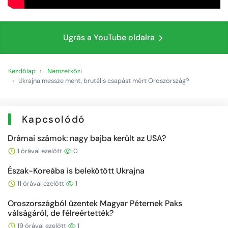
Ugrás a YouTube oldalra
Kezdőlap
Nemzetközi
Ukrajna messze ment, brutális csapást mért Oroszország?
Kapcsolódó
Drámai számok: nagy bajba került az USA?
1 órával ezelőtt
0
Észak-Koreába is belekötött Ukrajna
11 órával ezelőtt
1
Oroszországból üzentek Magyar Péternek Paks
válságáról, de félreértették?
19 órával ezelőtt
1