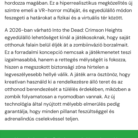
hordozza magában. Ez a hiperrealisztikus megközelítés új
szintre emeli a VR-horror műfaját, és egyedülálló módon
feszegeti a határokat a fizikai és a virtuális tér között.
A 2026-ban várható Into the Dead: Crimson Heights
egyedülálló lehetőséget kínál a játékosoknak, hogy saját
otthonuk falain belül éljék át a zombiinvázió borzalmait.
Ez a forradalmi koncepció nemcsak a játékmenetet teszi
izgalmasabbá, hanem a rettegés mélységét is fokozza,
hiszen a megszokott biztonsági zóna hirtelen a
legveszélyesebb hellyé válik. A játék arra ösztönöz, hogy
kreatívan használd ki a rendelkezésre álló teret és az
otthonod berendezését a túlélés érdekében, miközben a
zombik folyamatosan a nyomodban vannak. Az új
technológia által nyújtott mélyebb elmerülés pedig
garantálja, hogy minden pillanat feszültséggel és
adrenalindús cselekvéssel teljen.