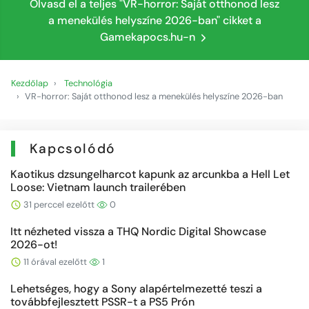
Olvasd el a teljes "VR-horror: Saját otthonod lesz
a menekülés helyszíne 2026-ban" cikket a
Gamekapocs.hu-n
Kezdőlap
Technológia
VR-horror: Saját otthonod lesz a menekülés helyszíne 2026-ban
Kapcsolódó
Kaotikus dzsungelharcot kapunk az arcunkba a Hell Let
Loose: Vietnam launch trailerében
31 perccel ezelőtt
0
Itt nézheted vissza a THQ Nordic Digital Showcase
2026-ot!
11 órával ezelőtt
1
Lehetséges, hogy a Sony alapértelmezetté teszi a
továbbfejlesztett PSSR-t a PS5 Prón