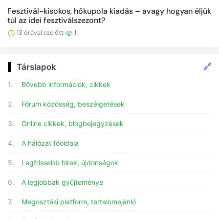
Fesztivál-kisokos, hőkupola kiadás – avagy hogyan éljük
túl az idei fesztiválszezont?
13 órával ezelőtt
1
🔗
Társlapok
1.
Bővebb információk, cikkek
2.
Fórum közösség, beszélgetések
3.
Online cikkek, blogbejegyzések
4.
A hálózat főoldala
5.
Legfrissebb hírek, újdonságok
6.
A legjobbak gyűjteménye
7.
Megosztási platform, tartalomajánló