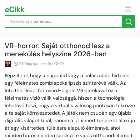
eCikk
VR-horror: Saját otthonod lesz a
menekülés helyszíne 2026-ban
2 hónappal ezelőtt
19
Képzeld el, hogy a nappalid vagy a hálószobád hirtelen
egy félelmetes zombiapokalipszis színterévé válik. Az
Into the Dead: Crimson Heights VR-játékával ez a
félelmetes vízió válik valósággá, hiszen a technológia
lehetővé teszi, hogy a virtuális valóság pontosan tükrözze
a te saját környezetedet. A játék nem csupán egy újabb
digitális világot kínál, hanem a jól ismert tereinket alakítja
át egy kísérteties, túlélésre alapuló élménnyé, ahol
minden bútor, minden sarok a te valós otthonod elemeit