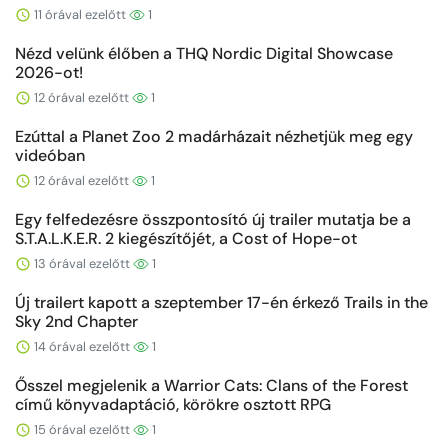
11 órával ezelőtt
1
Nézd velünk élőben a THQ Nordic Digital Showcase
2026-ot!
12 órával ezelőtt
1
Ezúttal a Planet Zoo 2 madárházait nézhetjük meg egy
videóban
12 órával ezelőtt
1
Egy felfedezésre összpontosító új trailer mutatja be a
S.T.A.L.K.E.R. 2 kiegészítőjét, a Cost of Hope-ot
13 órával ezelőtt
1
Új trailert kapott a szeptember 17-én érkező Trails in the
Sky 2nd Chapter
14 órával ezelőtt
1
Ősszel megjelenik a Warrior Cats: Clans of the Forest
című könyvadaptáció, körökre osztott RPG
15 órával ezelőtt
1