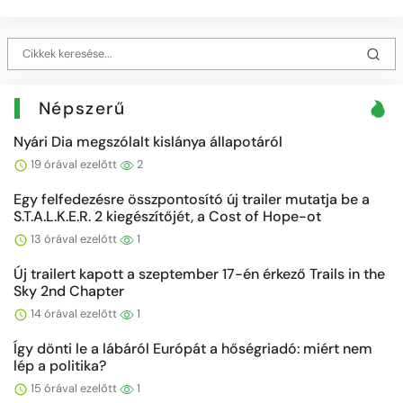
Népszerű
Nyári Dia megszólalt kislánya állapotáról
19 órával ezelőtt
2
Egy felfedezésre összpontosító új trailer mutatja be a
S.T.A.L.K.E.R. 2 kiegészítőjét, a Cost of Hope-ot
13 órával ezelőtt
1
Új trailert kapott a szeptember 17-én érkező Trails in the
Sky 2nd Chapter
14 órával ezelőtt
1
Így dönti le a lábáról Európát a hőségriadó: miért nem
lép a politika?
15 órával ezelőtt
1