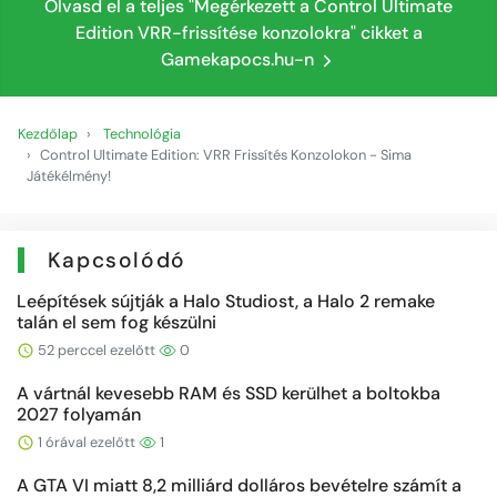
Olvasd el a teljes "Megérkezett a Control Ultimate
Edition VRR-frissítése konzolokra" cikket a
Gamekapocs.hu-n
Kezdőlap
Technológia
Control Ultimate Edition: VRR Frissítés Konzolokon - Sima
Játékélmény!
Kapcsolódó
Leépítések sújtják a Halo Studiost, a Halo 2 remake
talán el sem fog készülni
52 perccel ezelőtt
0
A vártnál kevesebb RAM és SSD kerülhet a boltokba
2027 folyamán
1 órával ezelőtt
1
A GTA VI miatt 8,2 milliárd dolláros bevételre számít a