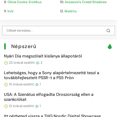
9.
Olivia Cooke: Erotikus
10.
Assassin's Creed Shadows
11.
kvíz
12.
liked.hu
Népszerű
Nyári Dia megszólalt kislánya állapotáról
23 órával ezelőtt
2
Lehetséges, hogy a Sony alapértelmezetté teszi a
továbbfejlesztett PSSR-t a PS5 Prón
15 órával ezelőtt
1
USA: A Szenátus elfogadta Oroszország ellen a
szankciókat
13 órával ezelőtt
1
Itt nézheted vissza a THQ Nordic Digital Showcase