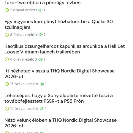
Take-Two ebben a pénzügyi évben
2 órával ezelőtt
1
Egy ingyenes kampányt húzhatunk be a Quake 30.
szülinapjára
3 órával ezelőtt
1
Kaotikus dzsungelharcot kapunk az arcunkba a Hell Let
Loose: Vietnam launch trailerében
4 órával ezelőtt
1
Itt nézheted vissza a THQ Nordic Digital Showcase
2026-ot!
15 órával ezelőtt
1
Lehetséges, hogy a Sony alapértelmezetté teszi a
továbbfejlesztett PSSR-t a PS5 Prón
15 órával ezelőtt
1
Nézd velünk élőben a THQ Nordic Digital Showcase
2026-ot!