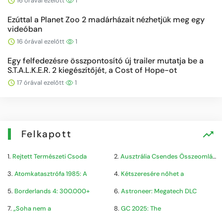
16 órával ezelőtt
1
Ezúttal a Planet Zoo 2 madárházait nézhetjük meg egy
videóban
16 órával ezelőtt
1
Egy felfedezésre összpontosító új trailer mutatja be a
S.T.A.L.K.E.R. 2 kiegészítőjét, a Cost of Hope-ot
17 órával ezelőtt
1
Felkapott
1.
Rejtett Természeti Csoda
2.
Ausztrália Csendes Összeomlása
3.
Atomkatasztrófa 1985: A
4.
Kétszeresére nőhet a
5.
Borderlands 4: 300.000+
6.
Astroneer: Megatech DLC
7.
„Soha nem a
8.
GC 2025: The