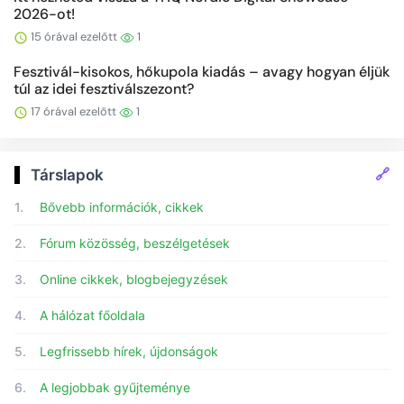
2026-ot!
15 órával ezelőtt
1
Fesztivál-kisokos, hőkupola kiadás – avagy hogyan éljük
túl az idei fesztiválszezont?
17 órával ezelőtt
1
🔗
Társlapok
1.
Bővebb információk, cikkek
2.
Fórum közösség, beszélgetések
3.
Online cikkek, blogbejegyzések
4.
A hálózat főoldala
5.
Legfrissebb hírek, újdonságok
6.
A legjobbak gyűjteménye