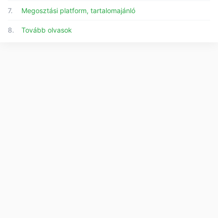
7.
Megosztási platform, tartalomajánló
8.
Tovább olvasok
© 2026 eCikk.hu - Minden jog fenntartva