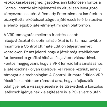
képkockasebességhez igazodva, ami különösen fontos a
Control intenzív akciójelenetei és vizuálisan lenyűgöző
környezetei esetén. A Remedy Entertainment ismételten
bizonyította elkötelezettségét a játékosok felé, biztosítva
a lehető legjobb játékélményt minden platformon.
A VRR támogatás mellett a frissítés kisebb
hibajavításokat és optimalizációkat is tartalmaz, tovább
finomítva a Control Ultimate Edition teljesítményét
konzolokon. Ez azt jelenti, hogy a játék még stabilabban
fut, kevesebb grafikai hibával és javított válaszidővel.
Fontos megjegyezni, hogy a VRR funkció kihasználásához
a játékosoknak olyan kijelzővel kell rendelkezniük, amely
támogatja a technológiát. A Control Ultimate Edition VRR
frissítése ismételten rámutat arra, hogy a fejlesztők
odafigyelnek a visszajelzésekre, és törekednek a konzolos
játékosok igényeinek kielégítésére is, a PC-s verzió után.