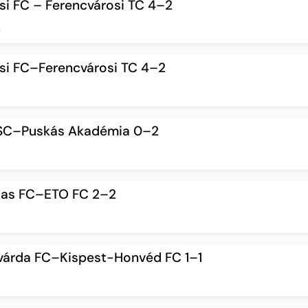
si FC – Ferencvárosi TC 4–2
4
ksi FC–Ferencvárosi TC 4–2
VSC–Puskás Akadémia 0–2
asas FC–ETO FC 2–2
svárda FC–Kispest-Honvéd FC 1–1