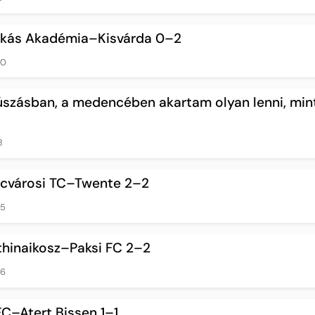
uskás Akadémia–Kisvárda 0–2
10
 úszásban, a medencében akartam olyan lenni, min
8
encvárosi TC–Twente 2–2
15
thinaikosz–Paksi FC 2–2
16
FC–Atert Bissen 1–1