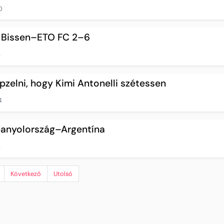
0
rt Bissen–ETO FC 2–6
4
zelni, hogy Kimi Antonelli szétessen
4
panyolország–Argentína
6
Következő
Utolsó