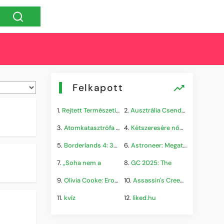
Felkapott
1.
Rejtett Természeti Csoda
2.
Ausztrália Csendes Összeomlása
3.
Atomkatasztrófa 1985: A
4.
Kétszeresére nőhet a
5.
Borderlands 4: 300.000+
6.
Astroneer: Megatech DLC
7.
„Soha nem a
8.
GC 2025: The
9.
Olivia Cooke: Erotikus
10.
Assassin's Creed Shadows
11.
kvíz
12.
liked.hu