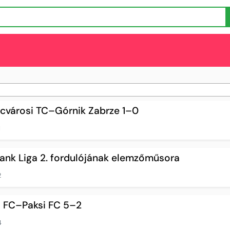
ncvárosi TC–Górnik Zabrze 1–0
1
Bank Liga 2. fordulójának elemzőműsora
2
E FC–Paksi FC 5–2
4