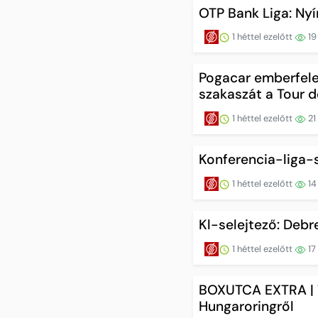
OTP Bank Liga: Ny
1 héttel ezelőtt
19
Pogacar emberfelet
szakaszát a Tour 
1 héttel ezelőtt
21
Konferencia-liga-s
1 héttel ezelőtt
14
Kl-selejtező: Deb
1 héttel ezelőtt
17
BOXUTCA EXTRA | W
Hungaroringről