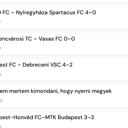
O FC – Nyíregyháza Spartacus FC 4–0
7
rencvárosi TC – Vasas FC 0–0
3
pest FC – Debreceni VSC 4–2
9
sem mertem kimondani, hogy nyerni megyek
10
ispest-Honvéd FC–MTK Budapest 3–3
9