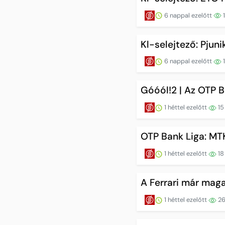
6 nappal ezelőtt
Kl-selejtező: Pju
6 nappal ezelőtt
1
Góóól!2 | Az OTP B
1 héttel ezelőtt
15
OTP Bank Liga: M
1 héttel ezelőtt
18
A Ferrari már maga
1 héttel ezelőtt
2