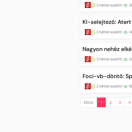
2 héttel ezelőtt
2
Kl-selejtező: Ate
2 héttel ezelőtt
1
Nagyon nehéz elkép
2 héttel ezelőtt
2
Foci-vb-döntő: S
2 héttel ezelőtt
1
Előző
1
2
3
4