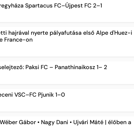
íregyháza Spartacus FC–Újpest FC 2–1
ti hajrával nyerte pályafutása első Alpe d'Huez-i
de France-on
elejtező: Paksi FC – Panathinaikosz 1– 2
receni VSC–FC Pjunik 1–0
éber Gábor • Nagy Dani • Ujvári Máté | élőben a