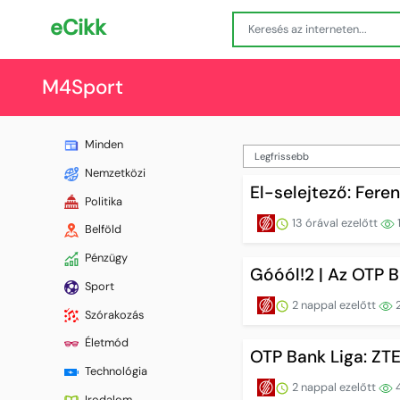
eCikk
M4Sport
Minden
Nemzetközi
El-selejtező: Fere
Politika
13 órával ezelőtt
Belföld
Pénzügy
Góóól!2 | Az OTP 
Sport
2 nappal ezelőtt
Szórakozás
Életmód
OTP Bank Liga: ZT
Technológia
2 nappal ezelőtt
Irodalom