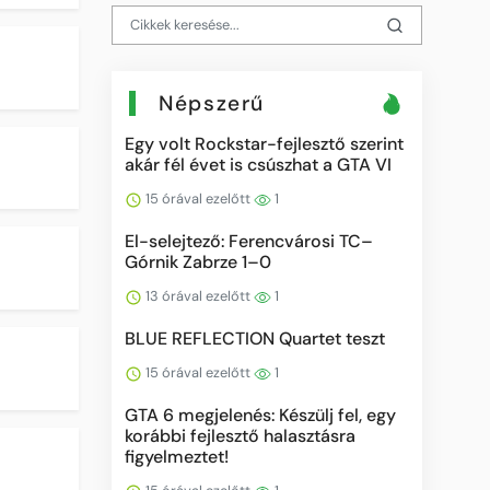
Népszerű
Egy volt Rockstar-fejlesztő szerint
akár fél évet is csúszhat a GTA VI
15 órával ezelőtt
1
El-selejtező: Ferencvárosi TC–
Górnik Zabrze 1–0
13 órával ezelőtt
1
BLUE REFLECTION Quartet teszt
15 órával ezelőtt
1
GTA 6 megjelenés: Készülj fel, egy
korábbi fejlesztő halasztásra
figyelmeztet!