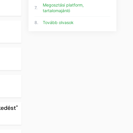
Megosztási platform,
7.
tartalomajánló
8.
Tovább olvasok
kedést"