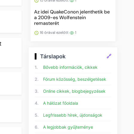
15 órával ezelőtt
1
Az idei QuakeConon jelenthetik be
a 2009-es Wolfenstein
remasterét
16 órával ezelőtt
1
t
Társlapok
🔗
1.
Bővebb információk, cikkek
2.
Fórum közösség, beszélgetések
3.
Online cikkek, blogbejegyzések
4.
A hálózat főoldala
5.
Legfrissebb hírek, újdonságok
6.
A legjobbak gyűjteménye